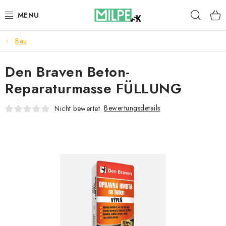
Zum
Such
Inhalt
springen
Bau
DACHFENSTER
Den Braven Beton-
DACHBODENTREPPE
Reparaturmasse FÜLLUNG
HAUS UND GARTEN
Bewertungsdetails
Nicht bewertet
BAU
BLOG
IMPRESSUM
Reklamationen und Rücksendungen
Richtlinien zur Verwendung von Cookies