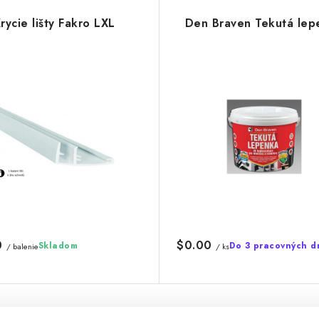
rycie lišty Fakro LXL
Den Braven Tekutá lep
0
$0.00
Skladom
Do 3 pracovných d
/ balenie
/ ks