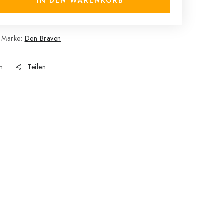
IN DEN WARENKORB
Marke:
Den Braven
n
Teilen