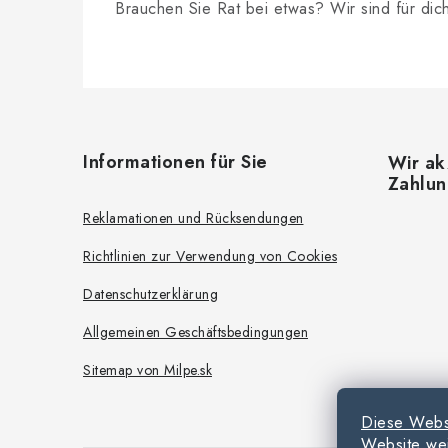
Brauchen Sie Rat bei etwas? Wir sind für dic
F
u
Informationen für Sie
Wir ak
ß
Zahlu
z
Reklamationen und Rücksendungen
e
Richtlinien zur Verwendung von Cookies
i
Datenschutzerklärung
l
Allgemeinen Geschäftsbedingungen
e
Sitemap von Milpe.sk
Diese Webs
Website wei