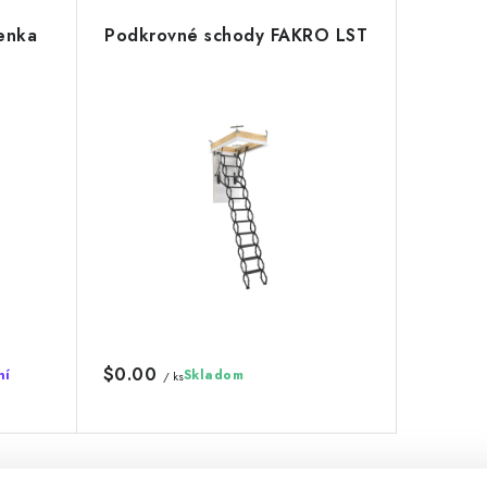
enka
Podkrovné schody FAKRO LST
$0.00
ní
Skladom
/ ks