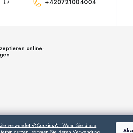
+420721004004
h da!
zeptieren online-
ngen
ite verwendet 🍪Cookies🍪. Wenn Sie diese
Akz
terhin nutzen, stimmen Sie deren Verwendung