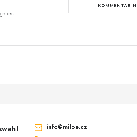
KOMMENTAR H
bgeben.
.
info
@
milpe.cz
swahl