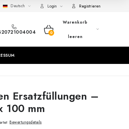
Deutsch
eschäftsbedingungen
Sitemap von Milpe.sk
Login
Registrieren
Warenkorb
420721004004
WARENKORB
leeren
RESSUM
n Ersatzfüllungen –
 x 100 mm
Bewertungsdetails
rtet