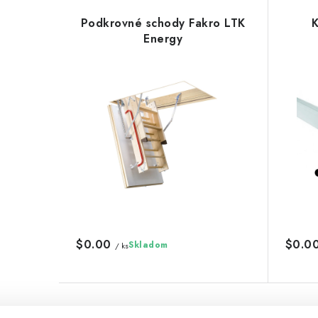
Podkrovné schody Fakro LTK
K
Energy
$0.00
$0.0
Skladom
/ ks