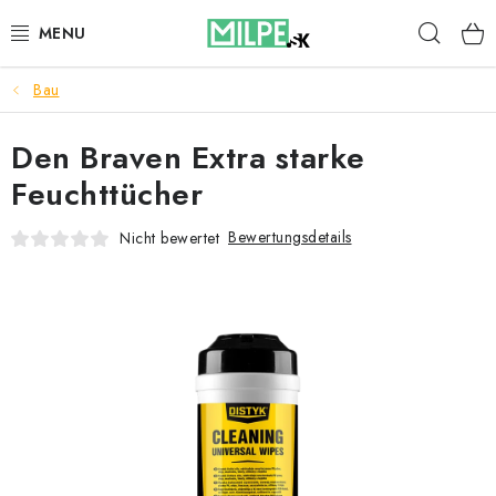
Zum
Such
Inhalt
springen
Bau
DACHFENSTER
Den Braven Extra starke
DACHBODENTREPPE
Feuchttücher
HAUS UND GARTEN
Bewertungsdetails
Nicht bewertet
BAU
BLOG
IMPRESSUM
Reklamationen und Rücksendungen
Richtlinien zur Verwendung von Cookies