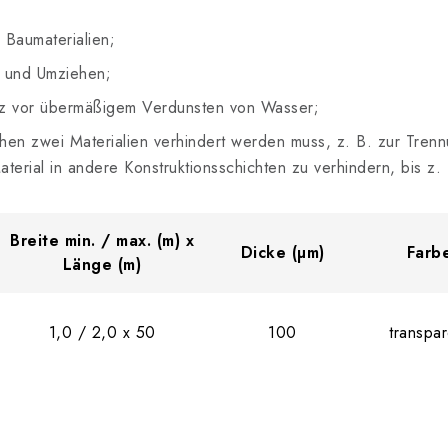
Baumaterialien;
 und Umziehen;
z vor übermäßigem Verdunsten von Wasser;
schen zwei Materialien verhindert werden muss, z. B. zur Tre
rial in andere Konstruktionsschichten zu verhindern, bis z. 
Breite min. / max. (m) x
Dicke (µm)
Farb
Länge (m)
1,0 / 2,0 x 50
100
transpar