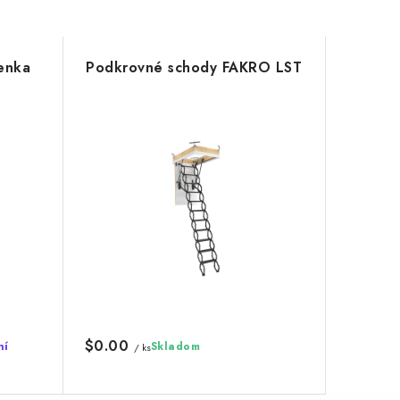
enka
Podkrovné schody FAKRO LST
$0.00
ní
Skladom
/ ks