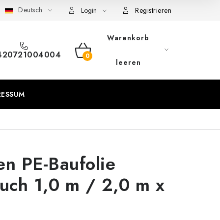
Deutsch
eschäftsbedingungen
Sitemap von Milpe.sk
Login
Registrieren
Warenkorb
420721004004
WARENKORB
leeren
RESSUM
n PE-Baufolie
uch 1,0 m / 2,0 m x