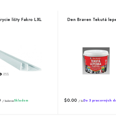
rycie lišty Fakro LXL
Den Braven Tekutá lep
0
$0.00
Skladom
Do 3 pracovných d
/ balenie
/ ks