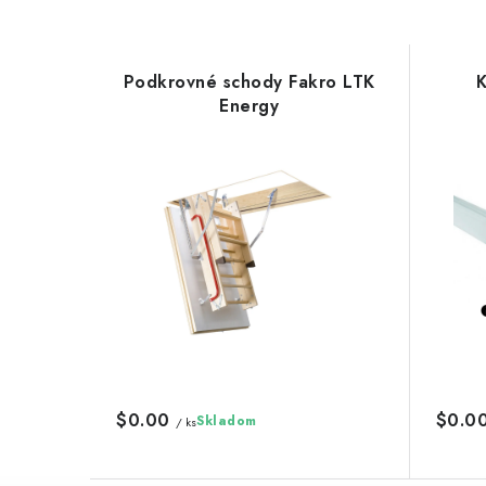
Podkrovné schody Fakro LTK
K
Energy
$0.00
$0.0
Skladom
/ ks