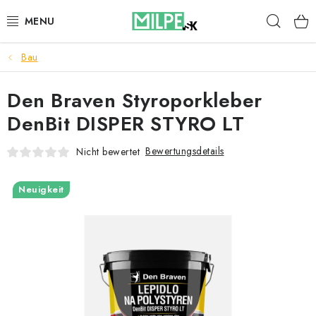
Zum
Such
Inhalt
springen
Bau
DACHFENSTER
Den Braven Styroporkleber
DACHBODENTREPPE
DenBit DISPER STYRO LT
HAUS UND GARTEN
Bewertungsdetails
Nicht bewertet
BAU
Neuigkeit
BLOG
IMPRESSUM
Reklamationen und Rücksendungen
Richtlinien zur Verwendung von Cookies