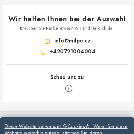
Wir helfen Ihnen bei der Auswahl
Brauchen Sie Rat bei etwas? Wir sind für dich da!
info
@
milpe.cz
+420721004004
F
u
Informationen für Sie
ß
Diese Website verwendet 🍪Cookies🍪. Wenn Sie diese
z
Reklamationen und Rücksendungen
Website weiterhin nutzen, stimmen Sie deren