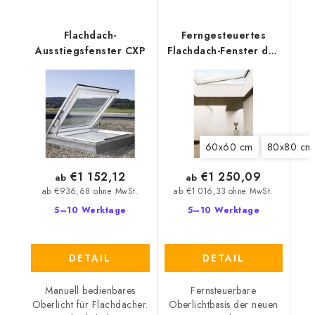
Flachdach-
Ferngesteuertes
Ausstiegsfenster CXP
Flachdach-Fenster der
neuen Generation
Velux CVU 0220Q
60x60 cm
80x80 cm
€1 152,12
€1 250,09
ab
ab
ab €936,68 ohne MwSt.
ab €1 016,33 ohne MwSt.
5–10 Werktage
5–10 Werktage
DETAIL
DETAIL
Manuell bedienbares
Fernsteuerbare
Oberlicht für Flachdächer.
Oberlichtbasis der neuen