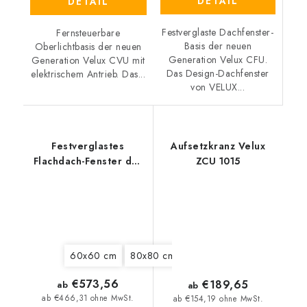
DETAIL
DETAIL
Festverglaste Dachfenster-
Fernsteuerbare
Basis der neuen
Oberlichtbasis der neuen
Generation Velux CFU.
Generation Velux CVU mit
Das Design-Dachfenster
elektrischem Antrieb. Das...
von VELUX...
Festverglastes
Aufsetzkranz Velux
Flachdach-Fenster der
ZCU 1015
neuen Generation
Velux CFU 0025Q
60x60 cm
80x80 cm
90x60 cm
90x90 cm
€573,56
€189,65
ab
ab
ab €466,31 ohne MwSt.
ab €154,19 ohne MwSt.