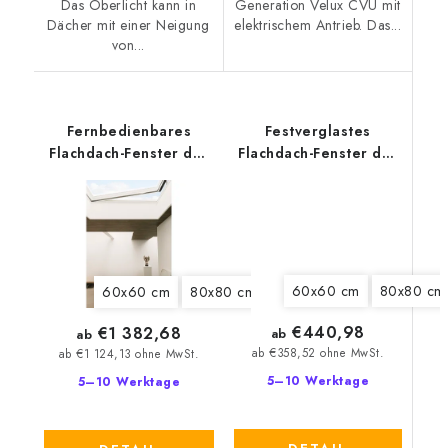
Das Oberlicht kann in
Generation Velux CVU mit
Dächer mit einer Neigung
elektrischem Antrieb. Das...
von...
Fernbedienbares
Festverglastes
Flachdach-Fenster der
Flachdach-Fenster der
neuen Generation
neuen Generation
Velux CVU 0225Q
Velux CFU 0020Q
60x60 cm
80x80 cm
60x60 cm
80x80 cm
90x60 cm
90x90 cm
€440,98
€1 382,68
ab
ab
ab €358,52 ohne MwSt.
ab €1 124,13 ohne MwSt.
5–10 Werktage
5–10 Werktage