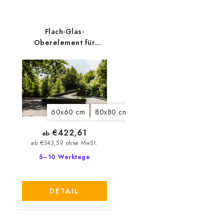
Flach-Glas-
Oberelement für
Flachdach-Fenster der
neuen Generation
Velux ISU 2093
60x60 cm
80x80 cm
90x60 cm
90x90 cm
€422,61
ab
ab €343,59 ohne MwSt.
5–10 Werktage
DETAIL