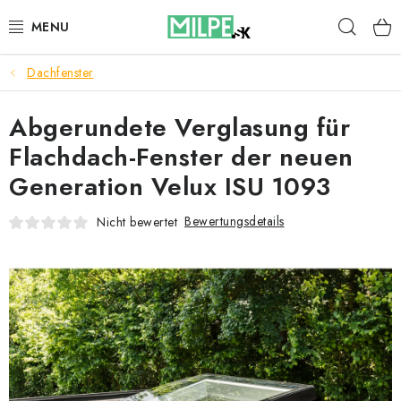
Zum
Such
Inhalt
springen
Dachfenster
DACHFENSTER
Abgerundete Verglasung für
DACHBODENTREPPE
Flachdach-Fenster der neuen
HAUS UND GARTEN
Generation Velux ISU 1093
BAU
Bewertungsdetails
Nicht bewertet
BLOG
IMPRESSUM
Reklamationen und Rücksendungen
Richtlinien zur Verwendung von Cookies