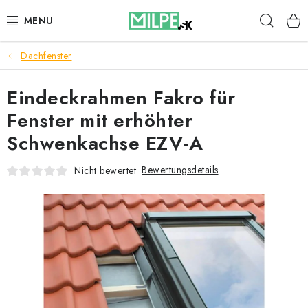
Zum
Such
Inhalt
springen
Dachfenster
DACHFENSTER
Eindeckrahmen Fakro für
DACHBODENTREPPE
Fenster mit erhöhter
HAUS UND GARTEN
Schwenkachse EZV-A
BAU
Bewertungsdetails
Nicht bewertet
BLOG
IMPRESSUM
Reklamationen und Rücksendungen
Richtlinien zur Verwendung von Cookies