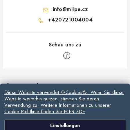
info
@
milpe.cz
+420721004004
F
u
Informationen für Sie
ß
Diese Website verwendet 🍪Cookies🍪. Wenn Sie diese
z
Reklamationen und Rücksendungen
Website weiterhin nutzen, stimmen Sie deren
e
Verwendung zu. Weitere Informationen zu unserer
Richtlinien zur Verwendung von Cookies
i
Cookie-Richtlinie finden Sie HIER ZDE
l
Datenschutzerklärung
Wir akzeptieren online-Zahlungen
Einstellungen
e
Allgemeinen Geschäftsbedingungen