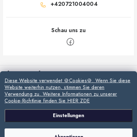
+420721004004
F
u
Informationen für Sie
ß
Diese Website verwendet 🍪Cookies🍪. Wenn Sie diese
z
Reklamationen und Rücksendungen
Website weiterhin nutzen, stimmen Sie deren
e
Verwendung zu. Weitere Informationen zu unserer
Richtlinien zur Verwendung von Cookies
i
Cookie-Richtlinie finden Sie HIER ZDE
l
Datenschutzerklärung
Wir akzeptieren online-Zahlungen
Einstellungen
e
Allgemeinen Geschäftsbedingungen
Copyright 2026
www.milpe.sk
. Alle Rechte vorbehalten.
Cookie-Einstellungen
Sitemap von Milpe.sk
Akzeptieren
ändern