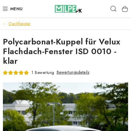
Zum
Such
Inhalt
springen
Dachfenster
DACHFENSTER
Polycarbonat-Kuppel für Velux
DACHBODENTREPPE
Flachdach-Fenster ISD 0010 -
HAUS UND GARTEN
klar
BAU
Bewertungsdetails
1 Bewertung
BLOG
IMPRESSUM
Reklamationen und Rücksendungen
Richtlinien zur Verwendung von Cookies