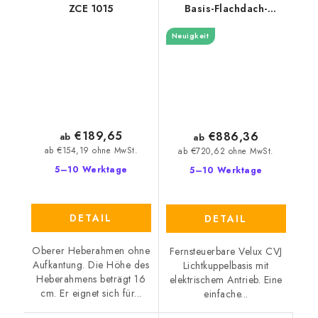
ZCE 1015
Basis-Flachdach-
Fenster Velux CVJ 0210
Neuigkeit
15 cm
€189,65
€886,36
ab
ab
ab €154,19 ohne MwSt.
ab €720,62 ohne MwSt.
5–10 Werktage
5–10 Werktage
DETAIL
DETAIL
Oberer Heberahmen ohne
Fernsteuerbare Velux CVJ
Aufkantung. Die Höhe des
Lichtkuppelbasis mit
Heberahmens beträgt 16
elektrischem Antrieb. Eine
cm. Er eignet sich für...
einfache...