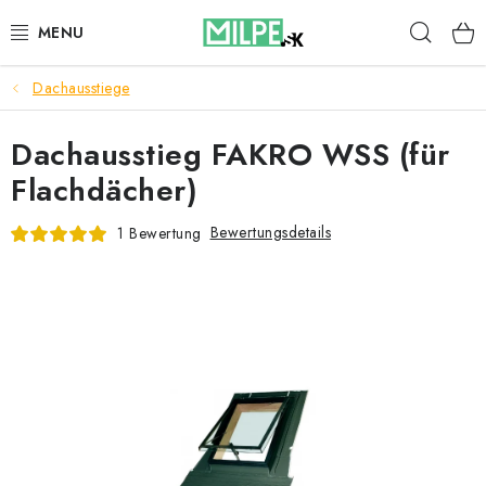
Zum
Such
Inhalt
springen
Dachausstiege
DACHFENSTER
Dachausstieg FAKRO WSS (für
DACHBODENTREPPE
Flachdächer)
HAUS UND GARTEN
Bewertungsdetails
1 Bewertung
BAU
BLOG
IMPRESSUM
Reklamationen und Rücksendungen
Richtlinien zur Verwendung von Cookies