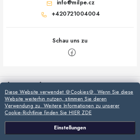
info
@
milpe.cz
+420721004004
F
u
Informationen für Sie
ß
Diese Website verwendet 🍪Cookies🍪. Wenn Sie diese
z
Reklamationen und Rücksendungen
Website weiterhin nutzen, stimmen Sie deren
e
Verwendung zu. Weitere Informationen zu unserer
Richtlinien zur Verwendung von Cookies
i
Cookie-Richtlinie finden Sie HIER ZDE
l
Datenschutzerklärung
Wir akzeptieren online-Zahlungen
Einstellungen
e
Allgemeinen Geschäftsbedingungen