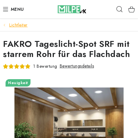
Zum
Such
Inhalt
springen
Lichtleiter
DACHFENSTER
FAKRO Tageslicht-Spot SRF mit
DACHBODENTREPPE
starrem Rohr für das Flachdach
HAUS UND GARTEN
Bewertungsdetails
1 Bewertung
BAU
Neuigkeit
BLOG
IMPRESSUM
Reklamationen und Rücksendungen
Richtlinien zur Verwendung von Cookies