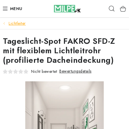
Zum
Such
Inhalt
springen
Lichtleiter
DACHFENSTER
Tageslicht-Spot FAKRO SFD-Z
DACHBODENTREPPE
mit flexiblem Lichtleitrohr
HAUS UND GARTEN
(profilierte Dacheindeckung)
BAU
Bewertungsdetails
Nicht bewertet
BLOG
IMPRESSUM
Reklamationen und Rücksendungen
Richtlinien zur Verwendung von Cookies