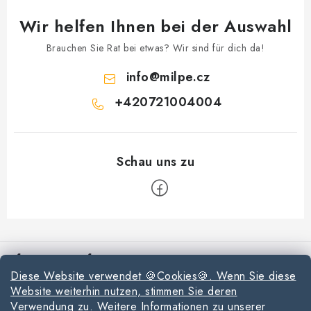
Wir helfen Ihnen bei der Auswahl
Brauchen Sie Rat bei etwas? Wir sind für dich da!
info
@
milpe.cz
+420721004004
F
u
Informationen für Sie
ß
Diese Website verwendet 🍪Cookies🍪. Wenn Sie diese
z
Reklamationen und Rücksendungen
Website weiterhin nutzen, stimmen Sie deren
e
Verwendung zu. Weitere Informationen zu unserer