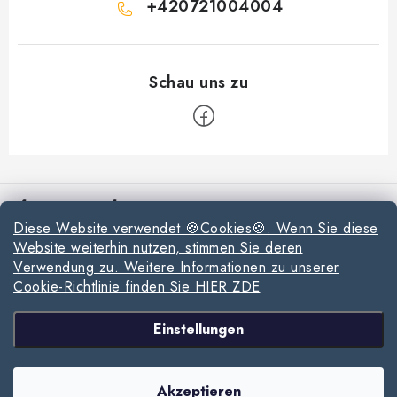
+420721004004
F
u
Informationen für Sie
ß
Diese Website verwendet 🍪Cookies🍪. Wenn Sie diese
z
Reklamationen und Rücksendungen
Website weiterhin nutzen, stimmen Sie deren
e
Verwendung zu. Weitere Informationen zu unserer
Richtlinien zur Verwendung von Cookies
i
Cookie-Richtlinie finden Sie HIER ZDE
l
Datenschutzerklärung
Wir akzeptieren online-Zahlungen
Einstellungen
e
Allgemeinen Geschäftsbedingungen
Copyright 2026
www.milpe.sk
. Alle Rechte vorbehalten.
Cookie-Einstellungen
Sitemap von Milpe.sk
Akzeptieren
ändern