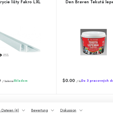
rycie lišty Fakro LXL
Den Braven Tekutá lep
0
$0.00
Skladom
Do 3 pracovných d
/ balenie
/ ks
 Dateien (4)
Bewertung
Diskussion