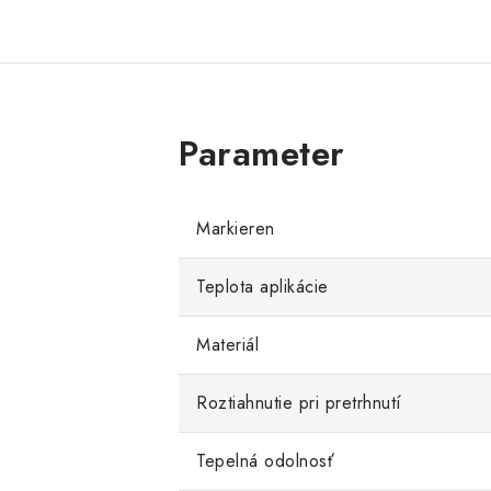
Markieren
Teplota aplikácie
Materiál
Roztiahnutie pri pretrhnutí
Tepelná odolnosť