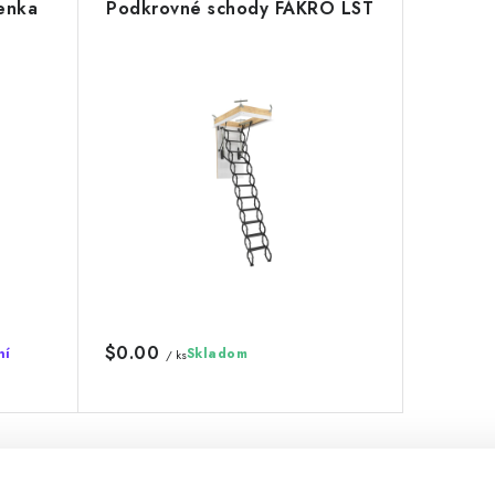
enka
Podkrovné schody FAKRO LST
$0.00
ní
Skladom
/ ks