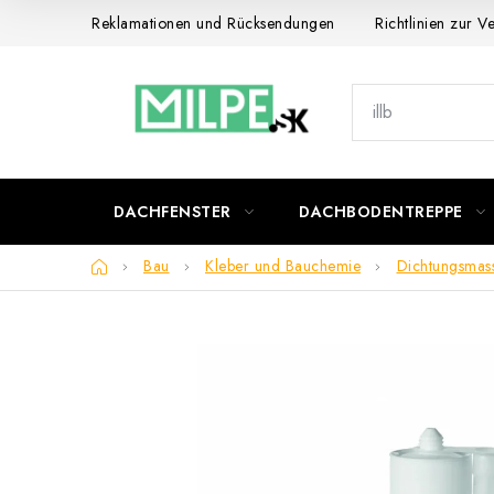
Zum
Reklamationen und Rücksendungen
Richtlinien zur 
Inhalt
springen
DACHFENSTER
DACHBODENTREPPE
Startseite
Bau
Kleber und Bauchemie
Dichtungsmas