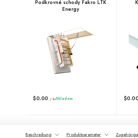
Podkrovné schody Fakro LTK
K
Energy
$0.00
$0.0
Skladom
/ ks
Beschreibung
Produktparameter
Zugehörige