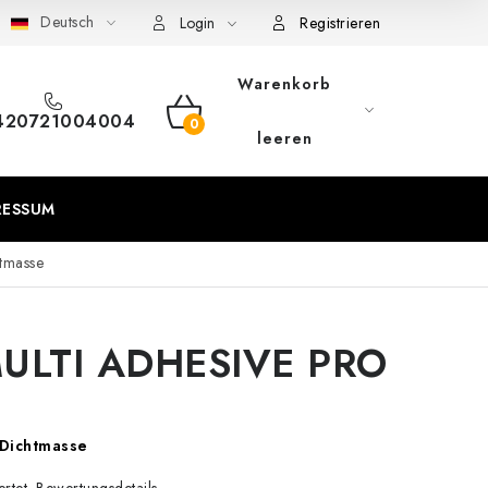
Deutsch
eschäftsbedingungen
Sitemap von Milpe.sk
Login
Registrieren
Warenkorb
420721004004
WARENKORB
leeren
RESSUM
tmasse
 MULTI ADHESIVE PRO
Dichtmasse
Bewertungsdetails