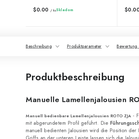
$0.00
$0.0
Skladom
/ ks
Beschreibung
Produktparameter
Bewertung 
Produktbeschreibung
Manuelle Lamellenjalousien R
- F
Manuell bedienbare Lamellenjalousien ROTO ZJA
mit abgerundetem Profil geführt. Die
Führungssch
manuell bedienten Jalousien wird die Position de
Griffs an der unteren Leiste lassen sich die Jalousi