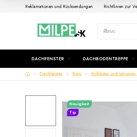
Zum
Reklamationen und Rücksendungen
Richtlinien zur 
Inhalt
springen
DACHFENSTER
DACHBODENTREPPE
Startseite
Dachfenster
Roto
Rollläden und Jalousi
Neuigkeit
Tip