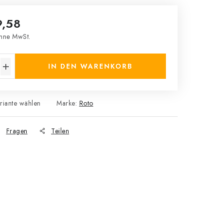
9,58
hne MwSt.
s:
IN DEN WARENKORB
riante wählen
Marke:
Roto
Fragen
Teilen