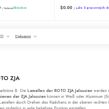
0
$0.00
Skladom
Do 3 pracovných d
/ balenie
/ ks
(1)
Diskussion
OTO ZJA
arbtöne B. Die
Lamellen der ROTO ZJA Jalousien
werden i
ienen der ZJA Jalousien
können in Weiß oder Aluminium (Sil
r Lamellen durch Drehen des Rädchens in der oberen rechten E
en stufenlos in jede beliebige Position einstellen.