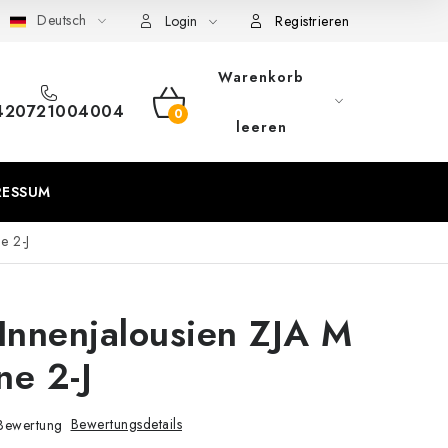
Deutsch
eschäftsbedingungen
Sitemap von Milpe.sk
Login
Registrieren
Warenkorb
420721004004
WARENKORB
leeren
RESSUM
e 2-J
nnenjalousien ZJA M
ne 2-J
Bewertungsdetails
Bewertung