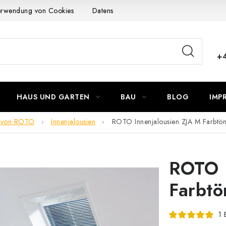
Verwendung von Cookies
Datenschutzerklärung
Allgemeinen G
+
HAUS UND GARTEN
BAU
BLOG
IMP
en von ROTO
Innenjalousien
ROTO Innenjalousien ZJA M Farbtön
ROTO I
Farbtö
1 