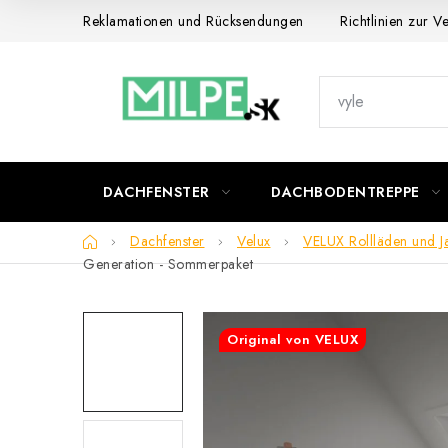
Zum
Reklamationen und Rücksendungen
Richtlinien zur 
Inhalt
springen
DACHFENSTER
DACHBODENTREPPE
Startseite
Dachfenster
Velux
VELUX Rollläden und J
Generation
- Sommerpaket
Original von VELUX