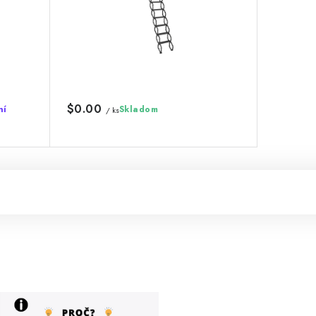
$0.00
ní
Skladom
/ ks