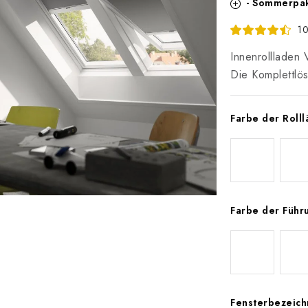
- Sommerpa
10
Innenrolllade
Die Komplettlö
Farbe der Roll
Farbe der Führ
Fensterbezeich