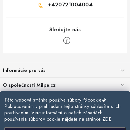
+420721004004
Z
á
Informácie pre vás
p
ä
Reklamace a vrácení zboží
O společnosti Milpe.cz
t
Zásady používania súborov cookie
i
Často sa nás pýtate
Kontakty
Táto webová stránka používa súbory 🍪cookie🍪.
e
Podmínky ochrany osobních údajů
Pokračovaním v prehliadaní tejto stránky súhlasíte s ich
O spoločnosti Milpe
Kontaktné informácie
používaním. Viac informácií o našich zásadách
Stavebný blog
Obchodní podmínky
používania súborov cookie nájdete na stránke
ZDE
Mapa webu Milpe.sk
O spoločnosti Milpe
Ako vybrať správnu difúznu fóliu pre strechu?
Prijímame online platby