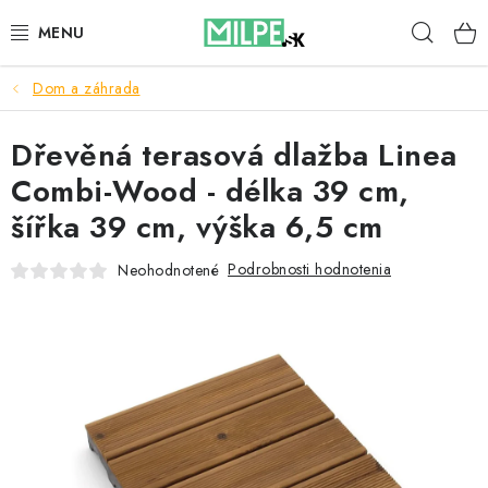
Prejsť
Hľad
na
obsah
Dom a záhrada
STREŠNÉ OKNÁ
Dřevěná terasová dlažba Linea
PODKROVNÉ SCHODY
Combi-Wood - délka 39 cm,
DOM A ZÁHRADA
šířka 39 cm, výška 6,5 cm
STAVBA
Podrobnosti hodnotenia
Neohodnotené
BLOG
KONTAKTY
Reklamace a vrácení zboží
Zásady používania súborov cookie