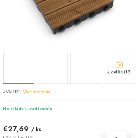
Podmínky ochrany osobních údajů
Obchodní podmínky
Mapa webu Milpe.sk
+ ďalšie (19)
#VALUE!
Viac informácií
Na sklade u dodávateľa
€27,69
/ ks
€22,51 bez DPH