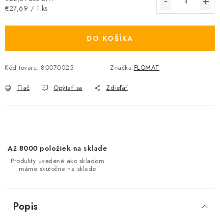
Jednotková cena:
€27,69 / 1 ks
DO KOŠÍKA
Kód tovaru:
80070025
Značka:
FLOMAT
Tlač
Opýtať sa
Zdieľať
Až 8000 položiek na sklade
Produkty uvedené ako skladom
máme skutočne na sklade
Popis