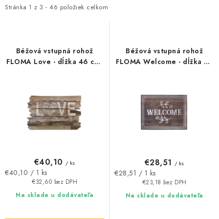
i
e
Stránka
1
z
3
-
46
položiek celkom
Podmínky ochrany osobních údajů
Obchodní podmínky
s
n
Mapa webu Milpe.sk
p
i
r
e
Béžová vstupná rohož
Béžová vstupná rohož
o
p
FLOMA Love - dĺžka 46 cm,
FLOMA Welcome - dĺžka 45
šírka 76 cm, výška 1 cm
cm, šírka 65 cm, výška 1 cm
d
r
u
o
k
d
t
u
o
k
v
t
o
€40,10
€28,51
/ ks
/ ks
v
Jednotková
Jednotková
€40,10 / 1 ks
€28,51 / 1 ks
cena:
cena:
€32,60 bez DPH
€23,18 bez DPH
Na sklade u dodávateľa
Na sklade u dodávateľa