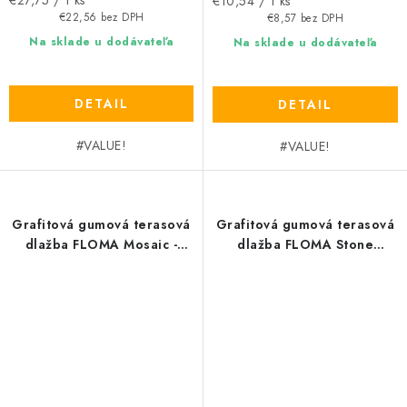
€10,54 / 1 ks
cena:
cena:
€22,56 bez DPH
€8,57 bez DPH
Na sklade u dodávateľa
Na sklade u dodávateľa
DETAIL
DETAIL
#VALUE!
#VALUE!
Grafitová gumová terasová
Grafitová gumová terasová
dlažba FLOMA Mosaic -
dlažba FLOMA Stone
délka 30,5 cm, šířka 30,5
(břidlice) - délka 30 cm,
cm, výška 1,5 cm
šířka 30 cm, výška 3 cm