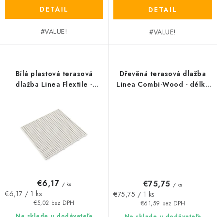
DETAIL
DETAIL
#VALUE!
#VALUE!
Bílá plastová terasová
Dřevěná terasová dlažba
dlažba Linea Flextile -
Linea Combi-Wood - délka
délka 39 cm, šířka 39 cm,
39 cm, šířka 117 cm, výška
výška 0,8 cm
6,5 cm
€6,17
€75,75
/ ks
/ ks
Jednotková
Jednotková
€6,17 / 1 ks
€75,75 / 1 ks
cena:
cena:
€5,02 bez DPH
€61,59 bez DPH
Na sklade u dodávateľa
Na sklade u dodávateľa