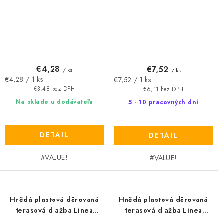
cm
€4,28
€7,52
/ ks
/ ks
Jednotková
Jednotková
€4,28 / 1 ks
€7,52 / 1 ks
cena:
cena:
€3,48 bez DPH
€6,11 bez DPH
Na sklade u dodávateľa
5 - 10 pracovných dní
DETAIL
DETAIL
#VALUE!
#VALUE!
Hnědá plastová děrovaná
Hnědá plastová děrovaná
terasová dlažba Linea
terasová dlažba Linea