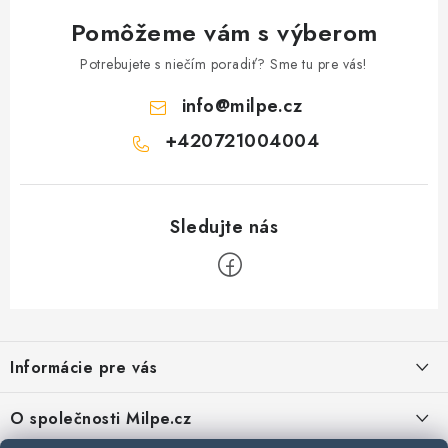
v
r
a
Pomôžeme vám s výberom
v
n
k
Potrebujete s niečím poradiť? Sme tu pre vás!
i
y
e
info
@
milpe.cz
v
ý
+420721004004
p
i
s
u
Z
á
Informácie pre vás
p
ä
Reklamace a vrácení zboží
O společnosti Milpe.cz
t
Zásady používania súborov cookie