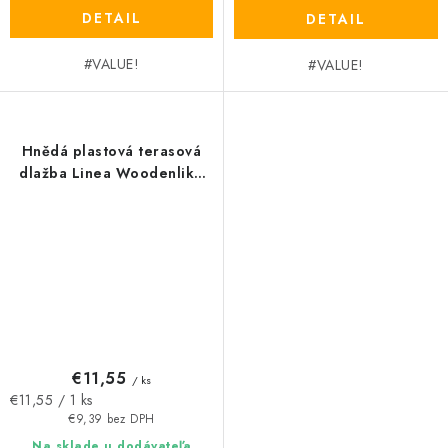
DETAIL
DETAIL
#VALUE!
#VALUE!
Hnědá plastová terasová
dlažba Linea Woodenlike
(dřevo) - délka 116,5 cm,
šířka 14,3 cm, výška 2,5 cm
€11,55
/ ks
Jednotková
€11,55 / 1 ks
cena:
€9,39 bez DPH
Na sklade u dodávateľa