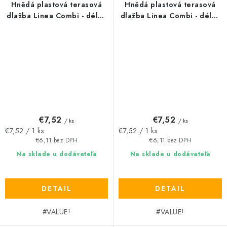
Hnědá plastová terasová
Hnědá plastová terasová
dlažba Linea Combi - délka
dlažba Linea Combi - délka
39 cm, šířka 39 cm, výška
39 cm, šířka 39 cm, výška
4,8 cm
4,8 cm
€7,52
€7,52
/ ks
/ ks
Jednotková
Jednotková
€7,52 / 1 ks
€7,52 / 1 ks
cena:
cena:
€6,11 bez DPH
€6,11 bez DPH
Na sklade u dodávateľa
Na sklade u dodávateľa
DETAIL
DETAIL
#VALUE!
#VALUE!