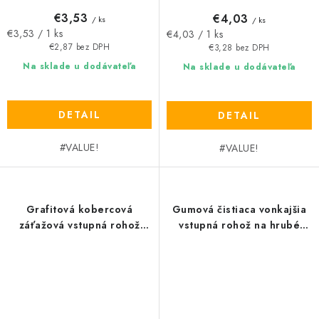
€3,53
€4,03
/ ks
/ ks
Jednotková
Jednotková
€3,53 / 1 ks
€4,03 / 1 ks
cena:
cena:
€2,87 bez DPH
€3,28 bez DPH
Na sklade u dodávateľa
Na sklade u dodávateľa
DETAIL
DETAIL
#VALUE!
#VALUE!
Grafitová kobercová
Gumová čistiaca vonkajšia
záťažová vstupná rohož
vstupná rohož na hrubé
Premier Plus - dĺžka 44 cm,
nečistoty Honeycomb
šírka 29 cm, výška 1,4 cm