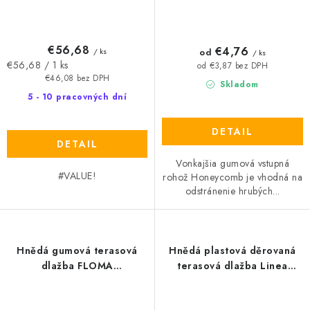
€56,68
€4,76
od
/ ks
/ ks
Jednotková
€56,68 / 1 ks
od €3,87 bez DPH
cena:
€46,08 bez DPH
Skladom
5 - 10 pracovných dní
DETAIL
DETAIL
Vonkajšia gumová vstupná
#VALUE!
rohož Honeycomb je vhodná na
odstránenie hrubých...
Hnědá gumová terasová
Hnědá plastová děrovaná
dlažba FLOMA
terasová dlažba Linea
Cosmopolitan - délka 30,5
Combi - délka 39 cm, šířka
cm, šířka 30,5 cm, výška 1,5
39 cm, výška 4,8 cm