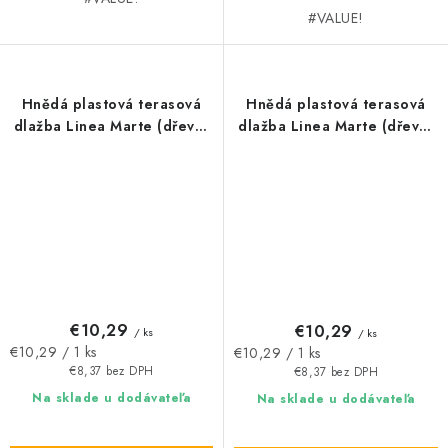
#VALUE!
Hnědá plastová terasová
Hnědá plastová terasová
dlažba Linea Marte (dřevo)
dlažba Linea Marte (dřevo)
- délka 55,5 cm, šířka 55,5
- délka 55,5 cm, šířka 55,5
cm, výška 1,3 cm
cm, výška 1,3 cm
€10,29
€10,29
/ ks
/ ks
Jednotková
Jednotková
€10,29 / 1 ks
€10,29 / 1 ks
cena:
cena:
€8,37 bez DPH
€8,37 bez DPH
Na sklade u dodávateľa
Na sklade u dodávateľa