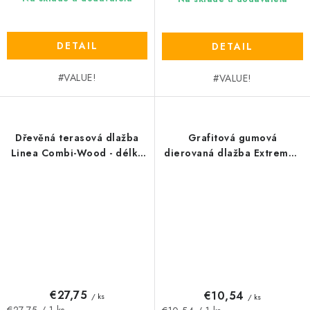
DETAIL
DETAIL
#VALUE!
#VALUE!
Dřevěná terasová dlažba
Grafitová gumová
Linea Combi-Wood - délka
dierovaná dlažba Extreme -
39 cm, šířka 39 cm, výška
dĺžka 45,6 cm, šírka 45,6
6,5 cm
cm, výška 2 cm
€27,75
€10,54
/ ks
/ ks
Jednotková
Jednotková
€27,75 / 1 ks