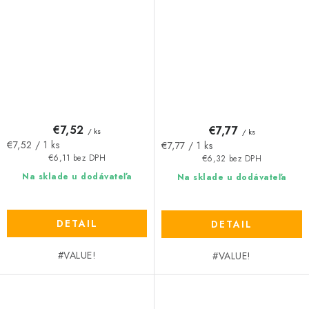
Combi - délka 39 cm, šířka
Marte - délka 55,5 cm, šířka
39 cm, výška 4,8 cm
55,5 cm, výška 1,3 cm
€7,52
€7,77
/ ks
/ ks
Jednotková
Jednotková
€7,52 / 1 ks
€7,77 / 1 ks
cena:
cena:
€6,11 bez DPH
€6,32 bez DPH
Na sklade u dodávateľa
Na sklade u dodávateľa
DETAIL
DETAIL
#VALUE!
#VALUE!