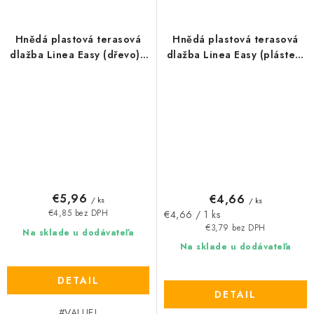
Hnědá plastová terasová
Hnědá plastová terasová
dlažba Linea Easy (dřevo) -
dlažba Linea Easy (plástev)
délka 39 cm, šířka 39 cm,
- délka 39 cm, šířka 39 cm,
výška 2,65 cm
výška 2,65 cm
€5,96
€4,66
/ ks
/ ks
Jednotková
€4,66 / 1 ks
€4,85 bez DPH
cena:
€3,79 bez DPH
Na sklade u dodávateľa
Na sklade u dodávateľa
DETAIL
DETAIL
#VALUE!