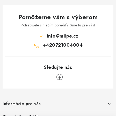
Pomôžeme vám s výberom
Potrebujete s niečím poradiť? Sme tu pre vás!
info
@
milpe.cz
+420721004004
Z
á
Informácie pre vás
p
ä
Reklamace a vrácení zboží