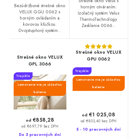
Strešné okno Velux s
Bezúdržbové strešné okno
horným otváraním.
VELUX GGU 0062 s
Izolačný systém Velux
horným ovládaním a
ThermoTechnology.
kovovou kľučkou.
Zasklenie 0066...
Dvojstupňový systém...
Strešné okno VELUX
Strešné okno VELUX
GPU 0062
GPL 3066
Trojsklo
Trojsklo
Lemovanie nie je súčasťou
Lemovanie nie je súčasťou
balenia
balenia
€1 025,08
od
€858,28
od
od €833,40 bez DPH
od €697,79 bez DPH
5 - 10 pracovných dní
Do 3 pracovných dní