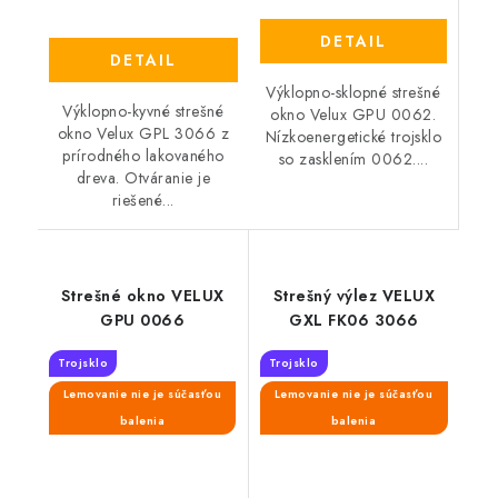
DETAIL
DETAIL
Výklopno-sklopné strešné
Výklopno-kyvné strešné
okno Velux GPU 0062.
okno Velux GPL 3066 z
Nízkoenergetické trojsklo
prírodného lakovaného
so zasklením 0062....
dreva. Otváranie je
riešené...
Strešné okno VELUX
Strešný výlez VELUX
GPU 0066
GXL FK06 3066
Trojsklo
Trojsklo
Lemovanie nie je súčasťou
Lemovanie nie je súčasťou
balenia
balenia