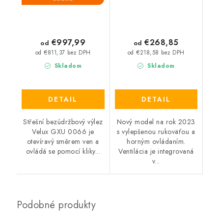
€997,99
€268,85
od
od
od €811,37 bez DPH
od €218,58 bez DPH
Skladom
Skladom
DETAIL
DETAIL
Střešní bezúdržbový výlez
Nový model na rok 2023
Velux GXU 0066 je
s vylepšenou rukoväťou a
otevíravý směrem ven a
horným ovládaním.
ovládá se pomocí kliky...
Ventilácia je integrovaná
v...