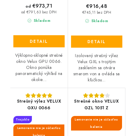
€973,71
€916,48
od
od €791,63 bez DPH
€745,11 bez DPH
Skladom
Skladom
DETAIL
DETAIL
Výklopno-sklopné strešné
Izolovaný strešný výlez
okno Velux GPU 0066.
Velux GXL s trojitým
Okno ponúka
zasklením sa otvára
panoramatický výhľad na
smerom von a ovláda sa
okolie....
kľučkou...
Strešný výlez VELUX
Strešné okno VELUX
GXU 0066
GZL 1051 Z
Trojsklo
Lemovanie nie je súčasťou
balenia
Lemovanie nie je súčasťou
balenia