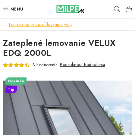
Prejsť
Hľad
na
obsah
Lemovanie pre profilované krytiny
STREŠNÉ OKNÁ
Zateplené lemovanie VELUX
PODKROVNÉ SCHODY
EDQ 2000L
DOM A ZÁHRADA
Podrobnosti hodnotenia
3 hodnotenia
STAVBA
Novinka
BLOG
Tip
KONTAKTY
Reklamace a vrácení zboží
Zásady používania súborov cookie