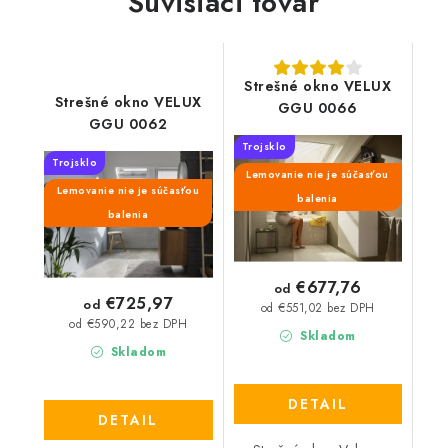
Súvisiaci tovar
Strešné okno VELUX
Strešné okno VELUX
GGU 0066
GGU 0062
Trojsklo
Trojsklo
Lemovanie nie je súčasťou
Lemovanie nie je súčasťou
balenia
balenia
€677,76
od
€725,97
od
od €551,02 bez DPH
od €590,22 bez DPH
Skladom
Skladom
DETAIL
DETAIL