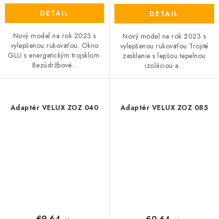
DETAIL
DETAIL
Nový model na rok 2023 s
Nový model na rok 2023 s
vylepšenou rukoväťou. Okno
vylepšenou rukoväťou Trojité
GLU s energetickým trojsklom.
zasklenie s lepšou tepelnou
Bezúdržbové...
izoláciou a...
Adaptér VELUX ZOZ 040
Adaptér VELUX ZOZ 085
€9,64