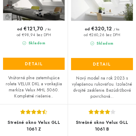
t
u
o
k
v
t
o
€121,70
€320,12
od
od
/ ks
/ ks
v
od €98,94 bez DPH
od €260,26 bez DPH
Skladom
Skladom
DETAIL
DETAIL
Vnútorná plne zatemňujúca
Nový model na rok 2023 s
roleta VELUX DKL a vonkajšia
vylepšenou rukoväťou. Izolačné
markíza Velux MHL 5060.
dvojité zasklenie. Bezúdržbová
Kompletné riešenie...
povrchová...
Strešné okno Velux GLL
Strešné okno Velux GLL
1061 Z
1061 B