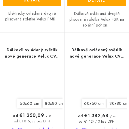
DETAIL
DETAIL
Elektricky ovládaná dvojitě
Dálkově ovládaná dvojitě
plisovaná roletka Velux FMK.
plisovaná roletka Velux FSK na
solární pohon.
Dálkově ovládaný světlík
Dálkově ovládaný světlík
nové generace Velux CVU
nové generace Velux CVU
0220Q
0225Q
60x60 cm
80x80 cm
90x60 cm
90x90 cm
100
60x60 cm
80x80 cm
€1 250,09
€1 382,68
od
od
/ ks
/ ks
od €1 016,33 bez DPH
od €1 124,13 bez DPH