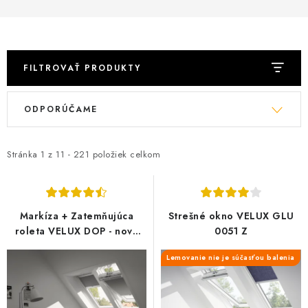
Podmínky ochrany osobních údajů
Obchodní podmínky
Mapa webu Milpe.sk
FILTROVAŤ PRODUKTY
V
R
ODPORÚČAME
ý
a
p
d
i
e
Stránka
1
z
11
-
221
položiek celkom
s
n
p
i
r
e
Markíza + Zatemňujúca
Strešné okno VELUX GLU
o
p
roleta VELUX DOP - nová
0051 Z
generácia
d
r
Lemovanie nie je súčasťou balenia
u
o
k
d