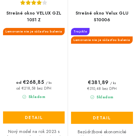
Strešné okno VELUX GZL
Strešné okno Velux GLU
1051 Z
S10006
Lemovanie nie je súčasťou balenia
Trojsklo
Lemovanie nie je súčasťou balenia
€268,85
€381,89
od
/ ks
/ ks
od €218,58 bez DPH
€310,48 bez DPH
Skladom
Skladom
DETAIL
DETAIL
Nový model na rok 2023 s
Bezúdržbové ekonomické