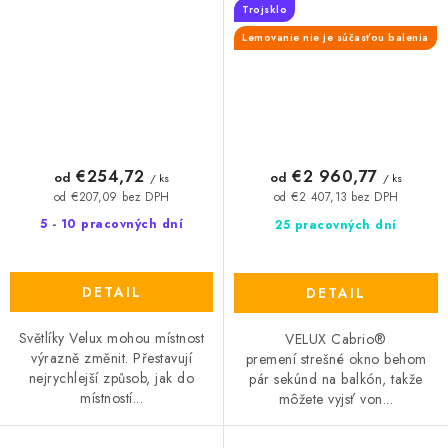
Trojsklo
Lemovanie nie je súčasťou balenia
€254,72
€2 960,77
od
od
/ ks
/ ks
od €207,09 bez DPH
od €2 407,13 bez DPH
5 - 10 pracovných dní
25 pracovných dní
DETAIL
DETAIL
Světlíky Velux mohou místnost
VELUX Cabrio®
výrazně změnit. Přestavují
premení strešné okno behom
nejrychlejší způsob, jak do
pár sekúnd na balkón, takže
místností...
môžete vyjsť von...