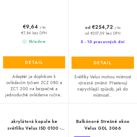
€9,64
€254,72
od
/ ks
/ ks
€7,84 bez DPH
od €207,09 bez DPH
Skladom
5 - 10 pracovných dní
DETAIL
DETAIL
Adaptér je doplnkom k
Světlíky Velux mohou místnost
ovládacím tyčiam ZCZ 080 a
výrazně změnit. Přestavují
ZCT 200 na bezpečné a
nejrychlejší způsob, jak do
jednoduché ovládanie ručne...
místností...
akrylátová kopule ke
Balkónové Strešné okno
světlíku Velux ISD 0100 -
Velux GDL 3066
opálová