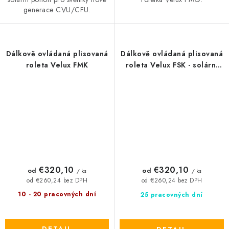
generace CVU/CFU.
Dálkově ovládaná plisovaná
Dálkově ovládaná plisovaná
roleta Velux FMK
roleta Velux FSK - solární
pohon
€320,10
€320,10
od
od
/ ks
/ ks
od €260,24 bez DPH
od €260,24 bez DPH
10 - 20 pracovných dní
25 pracovných dní