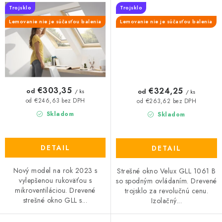
Trojsklo
Trojsklo
Lemovanie nie je súčasťou balenia
Lemovanie nie je súčasťou balenia
€303,35
€324,25
od
od
/ ks
/ ks
od €246,63 bez DPH
od €263,62 bez DPH
Skladom
Skladom
DETAIL
DETAIL
Nový model na rok 2023 s
Strešné okno Velux GLL 1061 B
vylepšenou rukoväťou s
so spodným ovládaním. Drevené
mikroventiláciou. Drevené
trojsklo za revolučnú cenu.
strešné okno GLL s...
Izolačný...