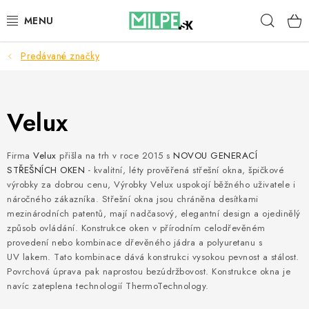
Prejsť
Hľad
na
obsah
Predávané značky
STREŠNÉ OKNÁ
PODKROVNÉ SCHODY
Velux
DOM A ZÁHRADA
Firma
Velux
přišla na trh v roce 2015 s
NOVOU GENERACÍ
STAVBA
STŘEŠNÍCH OKEN
- kvalitní, léty prověřená střešní okna, špičkové
výrobky za dobrou cenu, Výrobky Velux uspokojí běžného uživatele i
náročného zákazníka. Střešní okna jsou chráněna desítkami
BLOG
mezinárodních patentů, mají nadčasový, elegantní design a ojedinělý
způsob ovládání. Konstrukce oken v přírodním celodřevěném
KONTAKTY
provedení nebo kombinace dřevěného jádra a polyuretanu s
UV lakem. Tato kombinace dává konstrukci vysokou pevnost a stálost.
Povrchová úprava pak naprostou bezúdržbovost. Konstrukce okna je
Reklamace a vrácení zboží
navíc zateplena technologií ThermoTechnology.
Zásady používania súborov cookie