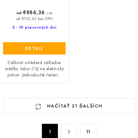
€886,36
od
/ ks
od €720,62 bez DPH
5 - 10 pracovných dní
DETAIL
Dálkově ovládaná základna
světlíku Velux CVJ na elektrický
pohon. Jednoduché řešení...
O
NAČÍTAŤ 21 ĎALŠÍCH
v
l
á
S
d
1
11
t