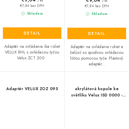
€9,64
/ ks
/ ks
€7,84 bez DPH
€7,84 bez DPH
Skladom
Skladom
DETAIL
DETAIL
Adaptér na ovládanie iba roliet
Adaptér na ovládanie roliet a
VELUX RHL s ovládacou tyčou
žalúzií so spodnou ovládacou
Velux ZCT 200
lištou pomocou tyče. Plastový
adaptér...
Adaptér VELUX ZOZ 095
akrylátová kopule ke
světlíku Velux ISD 0000 -
čirá