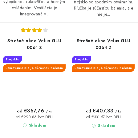
vylepšenou rukoväťou a horným
trojsklo so spodným otváraním.
ovládaním. Ventilácia je
Kľučka je súčasťou balenia, ale
integrovaná v...
nie je...
Strešné okno Velux GLU
Strešné okno Velux GLU
0061 Z
0064 Z
Trojsklo
Trojsklo
Lemovanie nie je súčasťou balenia
Lemovanie nie je súčasťou balenia
€357,76
€407,83
od
od
/ ks
/ ks
od €290,86 bez DPH
od €331,57 bez DPH
Skladom
Skladom