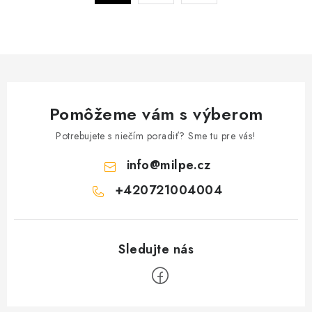
a
r
c
á
n
i
k
e
o
p
v
r
a
Pomôžeme vám s výberom
v
n
k
Potrebujete s niečím poradiť? Sme tu pre vás!
i
y
e
info
@
milpe.cz
v
ý
+420721004004
p
i
s
u