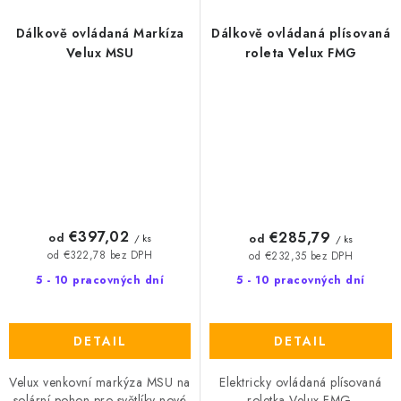
Dálkově ovládaná Markíza
Dálkově ovládaná plísovaná
Velux MSU
roleta Velux FMG
€397,02
€285,79
od
od
/ ks
/ ks
od €322,78 bez DPH
od €232,35 bez DPH
5 - 10 pracovných dní
5 - 10 pracovných dní
DETAIL
DETAIL
Velux venkovní markýza MSU na
Elektricky ovládaná plísovaná
solární pohon pro světlíky nové
roletka Velux FMG.