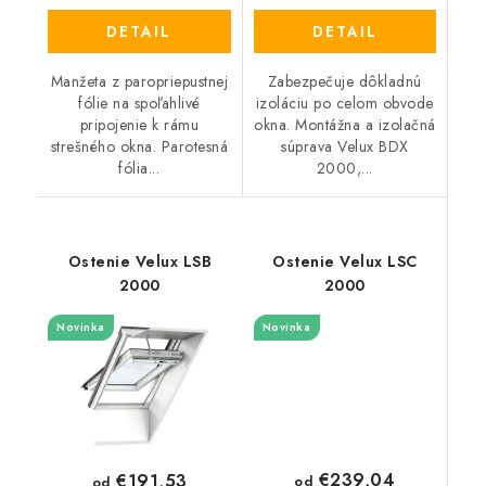
DETAIL
DETAIL
Manžeta z paropriepustnej
Zabezpečuje dôkladnú
fólie na spoľahlivé
izoláciu po celom obvode
pripojenie k rámu
okna. Montážna a izolačná
strešného okna. Parotesná
súprava Velux BDX
fólia...
2000,...
Ostenie Velux LSB
Ostenie Velux LSC
2000
2000
Novinka
Novinka
€239,04
€191,53
od
od