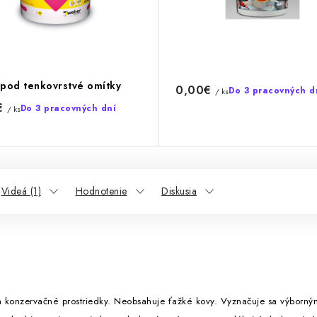
pod tenkovrstvé omítky
0,00€
Do 3 pracovných d
/ ks
€
Do 3 pracovných dní
/ ks
Videá (1)
Hodnotenie
Diskusia
 a konzervačné prostriedky. Neobsahuje ťažké kovy. Vyznačuje sa výbor