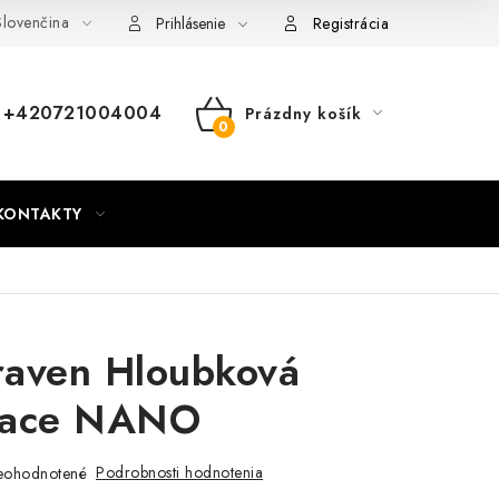
lovenčina
nky
Mapa webu Milpe.sk
Prihlásenie
Registrácia
+420721004004
Prázdny košík
NÁKUPNÝ
KOŠÍK
KONTAKTY
raven Hloubková
race NANO
Podrobnosti hodnotenia
eohodnotené