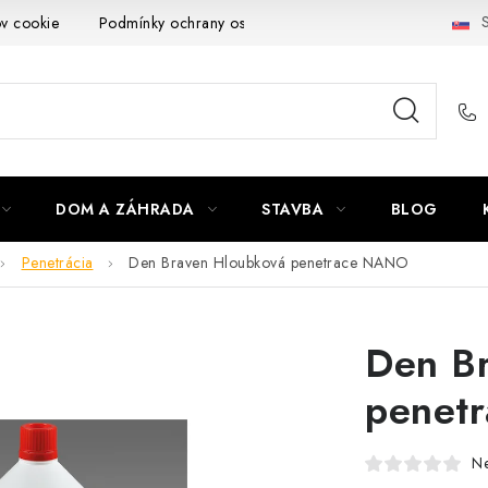
S
ov cookie
Podmínky ochrany osobních údajů
Obchodní podmí
DOM A ZÁHRADA
STAVBA
BLOG
Penetrácia
Den Braven Hloubková penetrace NANO
Den B
penet
N