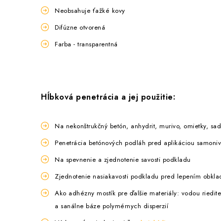
Neobsahuje ťažké kovy
Difúzne otvorená
Farba - transparentná
Hĺbková penetrácia a jej použitie:
Na nekonštrukčný betón, anhydrit, murivo, omietky, sa
Penetrácia betónových podláh pred aplikáciou samoniv
Na spevnenie a zjednotenie savosti podkladu
Zjednotenie nasiakavosti podkladu pred lepením obkla
Ako adhézny mostík pre ďalšie materiály: vodou riedite
a sanálne báze polymérnych disperzií