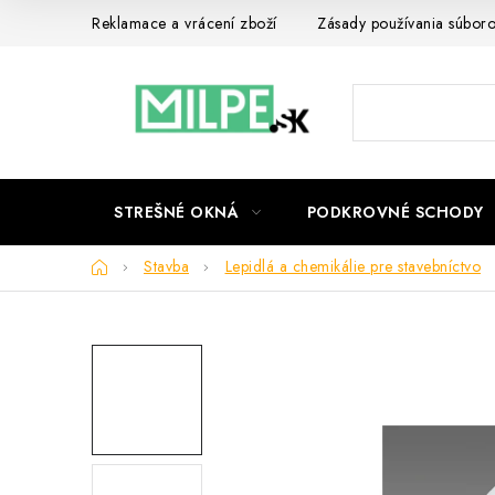
Prejsť
Reklamace a vrácení zboží
Zásady používania súbor
na
obsah
STREŠNÉ OKNÁ
PODKROVNÉ SCHODY
Domov
Stavba
Lepidlá a chemikálie pre stavebníctvo