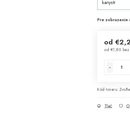
od
€2,
od
€1,80
bez
Jednotková 
Kód tovaru:
Zvoľte
Tlač
O