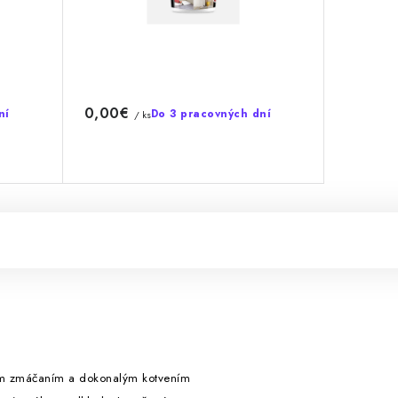
0,00€
ní
Do 3 pracovných dní
/ ks
ným zmáčaním a dokonalým kotvením