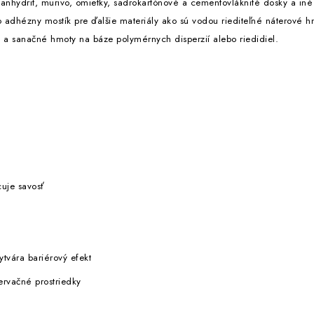
anhydrit, murivo, omietky, sadrokartónové a cementovláknité dosky a iné
 adhézny mostík pre ďalšie materiály ako sú vodou riediteľné náterové hm
e a sanačné hmoty na báze polymérnych disperzií alebo riedidiel.
uje savosť
ytvára bariérový efekt
ervačné prostriedky