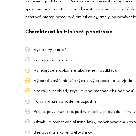
na savých podkladoch. Používa sa na nekonštrukčný betón, 
spevnenie a zjednotenie nasiakavosti podkladu a pôsobí ako
náterové hmoty, syntetické omietkoviny, tmely, vyrovnávaci
Charakteristika Hĺbkové penetrácie:
Vysoká výdatnosť
Kopolymérna disperzia
Vynikajúce a dokonalé ukotvenie k podkladu
Výborné zmáčanie všetkých savých podkladov, zjednoc
Spevňuje podklad, zvyšuje jeho mechanickú odolnosť
Po vytvrdnutí vo vode nerozpustná
Potlačuje vzlínanie rozpustných solí z podkladu – tzv. v
Obsahuje povrchovo aktívne látky, odpeňovacie a konz
Bez obsahu alkylfenoletoxylátov