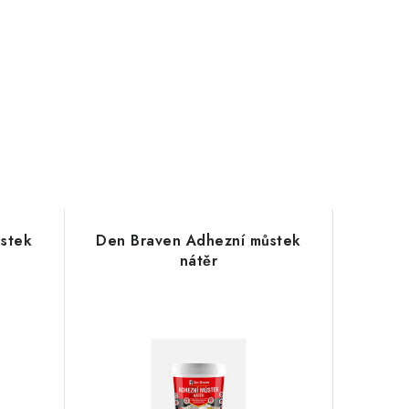
stek
Den Braven Adhezní můstek
nátěr