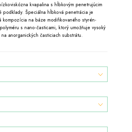
nízkoviskózna kvapalina s hĺbkovým penetrujúcim
é podklady. Špeciálna hĺbková penetrácia je
ná kompozícia na báze modifikovaného styrén-
polyméru s nano-časticami, ktorý umožňuje vysoký
 na anorganických časticiach substrátu.