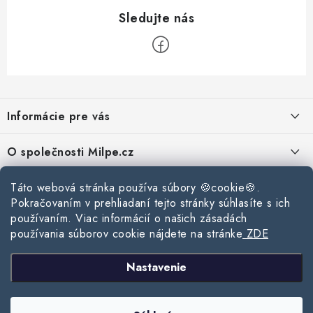
Z
á
Informácie pre vás
p
ä
Reklamace a vrácení zboží
O společnosti Milpe.cz
t
Zásady používania súborov cookie
i
Často sa nás pýtate
Táto webová stránka používa súbory 🍪cookie🍪.
Kontakty
e
Podmínky ochrany osobních údajů
Pokračovaním v prehliadaní tejto stránky súhlasíte s ich
O spoločnosti Milpe
Kontaktné informácie
používaním. Viac informácií o našich zásadách
Stavebný blog
Obchodní podmínky
používania súborov cookie nájdete na stránke
ZDE
Mapa webu Milpe.sk
O spoločnosti Milpe
Ako vybrať správnu difúznu fóliu pre strechu?
Prijímame online platby
Nastavenie
Žalúzie do spálne: Ako vybrať ideálne tienenie pre pokojný spánok?
Copyright 2026
www.milpe.sk
. Všetky práva vyhradené.
Upraviť nastavenie