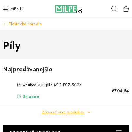
Prejsť
Hľad
na
obsah
Elektrické náradie
STREŠNÉ OKNÁ
PODKROVNÉ SCHODY
Píly
DOM A ZÁHRADA
Najpredávanejšie
STAVBA
Milwaukee Aku pila M18 FSZ-502X
BLOG
€704,54
Skladom
KONTAKTY
Zobraziť viac produktov
Reklamace a vrácení zboží
Zásady používania súborov cookie