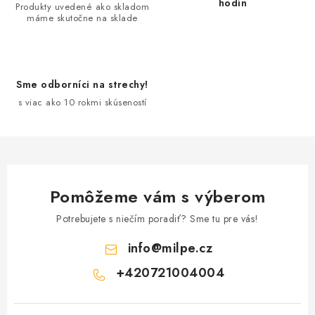
a
hodín
Produkty uvedené ako skladom
máme skutočne na sklade
c
i
e
p
Sme odborníci na strechy!
r
s viac ako 10 rokmi skúseností
v
k
y
v
ý
Pomôžeme vám s výberom
p
Potrebujete s niečím poradiť? Sme tu pre vás!
i
s
info
@
milpe.cz
u
+420721004004