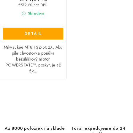
v
€572,80 bez DPH
Skladom
DETAIL
Milwaukee M18 FSZ-502X, Aku
píla chvostovka ponúka
bezuhlíkový motor
POWERSTATE™, poskytuje až
5×...
O
v
l
á
d
Až 8000 položiek na sklade
Tovar expedujeme do 24