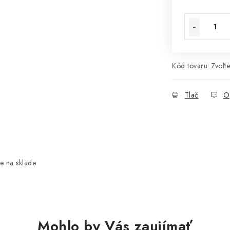
Jednotková 
Kód tovaru:
Zvoľte
Tlač
O
e na sklade
Mohlo by Vás zaujímať