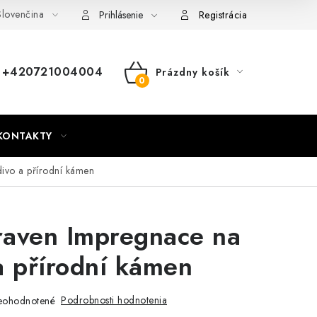
lovenčina
nky
Mapa webu Milpe.sk
Prihlásenie
Registrácia
+420721004004
Prázdny košík
NÁKUPNÝ
KOŠÍK
KONTAKTY
ivo a přírodní kámen
raven Impregnace na
a přírodní kámen
Podrobnosti hodnotenia
eohodnotené