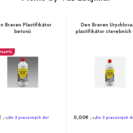
n Braven Plastifikátor
Den Braven Urychlova
betonů
plastifikátor stavebních
NaN%
€
0,00€
Do 3 pracovných dní
Do 3 pracovných d
/ ks
/ ks