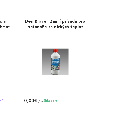
č a
Den Braven Zimní přísada pro
 hmot
betonáže za nízkých teplot
0,00€
ní
Skladom
/ ks