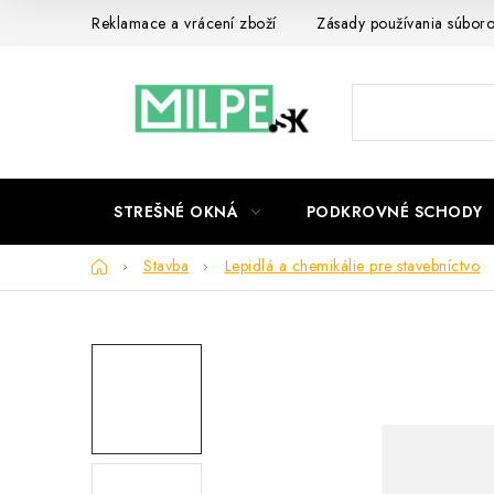
Prejsť
Reklamace a vrácení zboží
Zásady používania súbor
na
obsah
STREŠNÉ OKNÁ
PODKROVNÉ SCHODY
Domov
Stavba
Lepidlá a chemikálie pre stavebníctvo