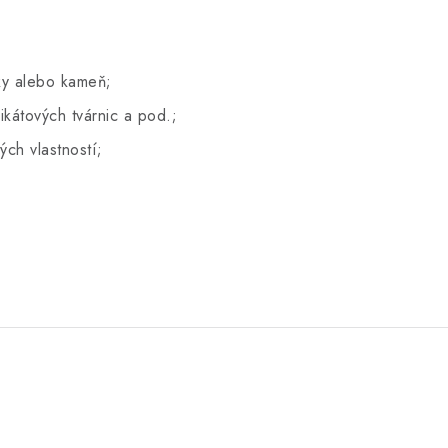
ky alebo kameň;
ikátových tvárnic a pod.;
ých vlastností;