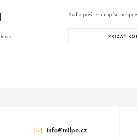
)
Buďte prvý, kto napíše príspev
tenie.
PRIDAŤ K
info
@
milpe.cz