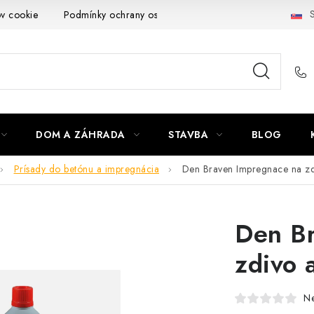
S
ov cookie
Podmínky ochrany osobních údajů
Obchodní podmí
DOM A ZÁHRADA
STAVBA
BLOG
Prísady do betónu a impregnácia
Den Braven Impregnace na zd
Den B
zdivo 
N