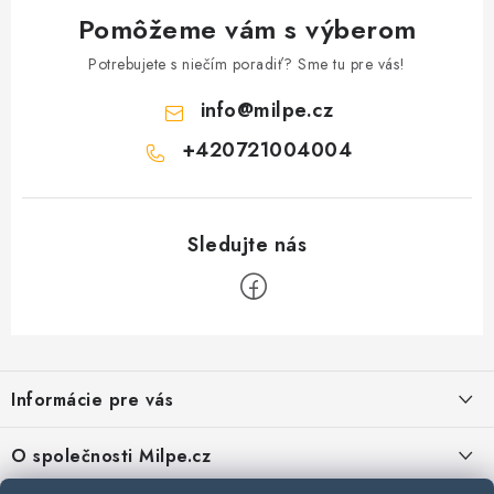
Pomôžeme vám s výberom
Potrebujete s niečím poradiť? Sme tu pre vás!
info
@
milpe.cz
+420721004004
Z
á
Informácie pre vás
p
ä
Reklamace a vrácení zboží
O společnosti Milpe.cz
t
Zásady používania súborov cookie