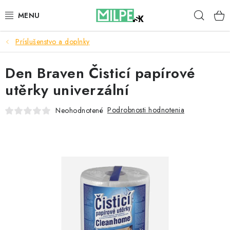
Prejsť
Hľad
na
obsah
Príslušenstvo a doplnky
STREŠNÉ OKNÁ
Den Braven Čisticí papírové
PODKROVNÉ SCHODY
utěrky univerzální
DOM A ZÁHRADA
Podrobnosti hodnotenia
Neohodnotené
STAVBA
BLOG
KONTAKTY
Reklamace a vrácení zboží
Zásady používania súborov cookie