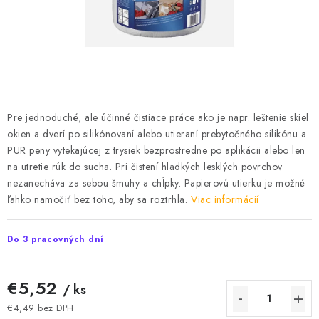
Podmínky ochrany osobních údajů
Obchodní podmínky
Mapa webu Milpe.sk
Pre jednoduché, ale účinné čistiace práce ako je napr. leštenie skiel
okien a dverí po silikónovaní alebo utieraní prebytočného silikónu a
PUR peny vytekajúcej z trysiek bezprostredne po aplikácii alebo len
na utretie rúk do sucha. Pri čistení hladkých lesklých povrchov
nezanecháva za sebou šmuhy a chĺpky. Papierovú utierku je možné
ľahko namočiť bez toho, aby sa roztrhla.
Viac informácií
Do 3 pracovných dní
€5,52
/ ks
€4,49 bez DPH