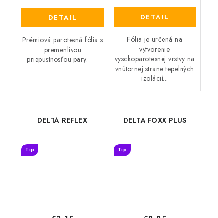
DETAIL
DETAIL
Fólia je určená na
Prémiová parotesná fólia s
vytvorenie
premenlivou
vysokoparotesnej vrstvy na
priepustnosťou pary.
vnútornej strane tepelných
izolácií...
DELTA REFLEX
DELTA FOXX PLUS
Tip
Tip