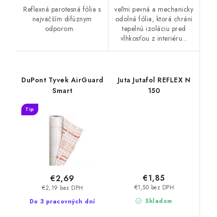
Reflexná parotesná fólia s
veľmi pevná a mechanicky
najväčším difúznym
odolná fólia, ktorá chráni
odporom.
tepelnú izoláciu pred
vlhkosťou z interiéru...
DuPont Tyvek AirGuard
Juta Jutafol REFLEX N
Smart
150
Tip
€1,85
€2,69
€1,50 bez DPH
€2,19 bez DPH
Skladom
Do 3 pracovných dní