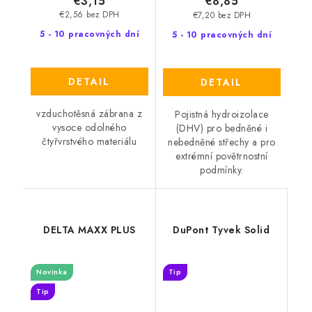
€3,15
€8,85
€2,56 bez DPH
€7,20 bez DPH
5 - 10 pracovných dní
5 - 10 pracovných dní
DETAIL
DETAIL
vzduchotěsná zábrana z
Pojistná hydroizolace
vysoce odolného
(DHV) pro bedněné i
čtyřvrstvého materiálu
nebedněné střechy a pro
extrémní povětrnostní
podmínky.
DELTA MAXX PLUS
DuPont Tyvek Solid
Novinka
Tip
Tip