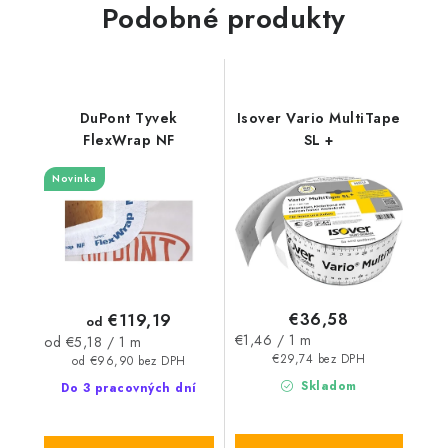
Podobné produkty
DuPont Tyvek
Isover Vario MultiTape
FlexWrap NF
SL +
Novinka
€36,58
€119,19
od
Jednotková
€1,46 / 1 m
Jednotková
od €5,18 / 1 m
cena:
€29,74 bez DPH
cena:
od €96,90 bez DPH
Skladom
Do 3 pracovných dní