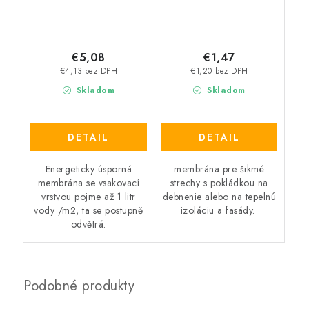
€5,08
€1,47
€4,13 bez DPH
€1,20 bez DPH
Skladom
Skladom
DETAIL
DETAIL
Energeticky úsporná
membrána pre šikmé
membrána se vsakovací
strechy s pokládkou na
vrstvou pojme až 1 litr
debnenie alebo na tepelnú
vody /m2, ta se postupně
izoláciu a fasády.
odvětrá.