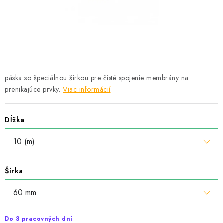
Podmínky ochrany osobních údajů
Obchodní podmínky
Mapa webu Milpe.sk
páska so špeciálnou šírkou pre čisté spojenie membrány na
prenikajúce prvky.
Viac informácií
Dĺžka
Šírka
Do 3 pracovných dní