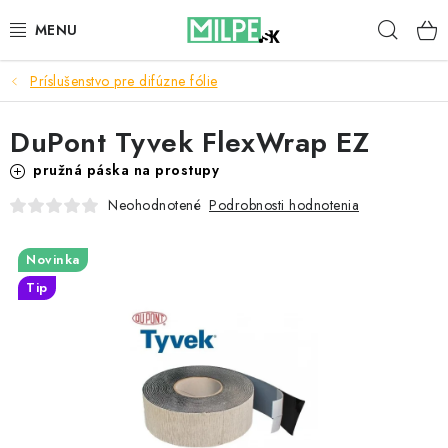
Prejsť
Hľad
na
obsah
Príslušenstvo pre difúzne fólie
STREŠNÉ OKNÁ
DuPont Tyvek FlexWrap EZ
PODKROVNÉ SCHODY
pružná páska na prostupy
DOM A ZÁHRADA
Podrobnosti hodnotenia
Neohodnotené
STAVBA
Novinka
Tip
BLOG
KONTAKTY
Reklamace a vrácení zboží
Zásady používania súborov cookie