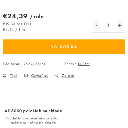
€24,39
/ role
€19,83 bez DPH
Jednotková cena:
€2,44 / 1 m
DO KOŠÍKA
Kód tovaru:
7967/25/60
Značka:
DuPont
Tlač
Opýtať sa
Zdieľať
Až 8000 položiek na sklade
Produkty uvedené ako skladom
máme skutočne na sklade