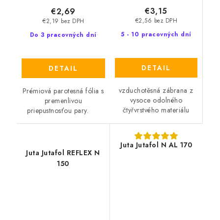
€3,15
€2,69
€2,56 bez DPH
€2,19 bez DPH
5 - 10 pracovných dní
Do 3 pracovných dní
DETAIL
DETAIL
vzduchotěsná zábrana z
Prémiová parotesná fólia s
vysoce odolného
premenlivou
čtyřvrstvého materiálu
priepustnosťou pary.
Juta Jutafol N AL 170
Juta Jutafol REFLEX N
150