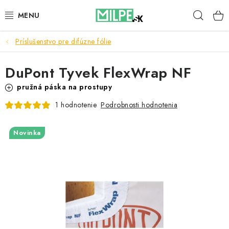
Prejsť
Hľad
na
obsah
Príslušenstvo pre difúzne fólie
STREŠNÉ OKNÁ
DuPont Tyvek FlexWrap NF
PODKROVNÉ SCHODY
pružná páska na prostupy
DOM A ZÁHRADA
Podrobnosti hodnotenia
1 hodnotenie
STAVBA
Novinka
BLOG
KONTAKTY
Reklamace a vrácení zboží
Zásady používania súborov cookie