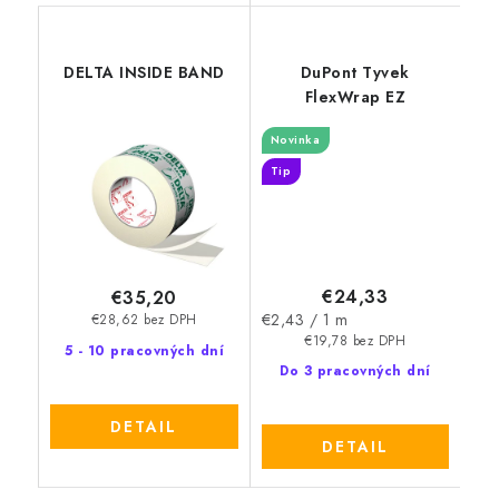
DELTA INSIDE BAND
DuPont Tyvek
FlexWrap EZ
Novinka
Tip
€24,33
€35,20
Jednotková
€2,43 / 1 m
€28,62 bez DPH
cena:
€19,78 bez DPH
5 - 10 pracovných dní
Do 3 pracovných dní
DETAIL
DETAIL