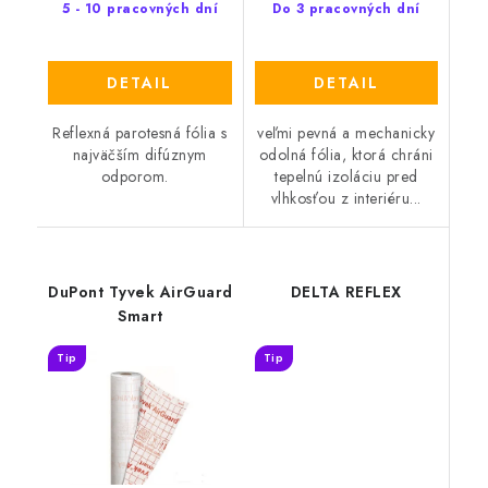
5 - 10 pracovných dní
Do 3 pracovných dní
DETAIL
DETAIL
Reflexná parotesná fólia s
veľmi pevná a mechanicky
najväčším difúznym
odolná fólia, ktorá chráni
odporom.
tepelnú izoláciu pred
vlhkosťou z interiéru...
DuPont Tyvek AirGuard
DELTA REFLEX
Smart
Tip
Tip