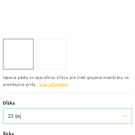
Podmínky ochrany osobních údajů
Obchodní podmínky
Mapa webu Milpe.sk
lepiaca páska so špeciálnou šírkou pre čisté spojenie membrány na
prenikajúce prvky.
Viac informácií
Dĺžka
Šírka