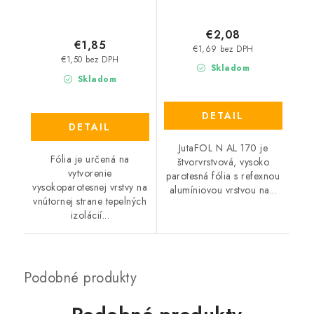
€2,08
€1,85
€1,69 bez DPH
€1,50 bez DPH
Skladom
Skladom
DETAIL
DETAIL
JutaFOL N AL 170 je
Fólia je určená na
štvorvrstvová, vysoko
vytvorenie
parotesná fólia s refexnou
vysokoparotesnej vrstvy na
alumíniovou vrstvou na...
vnútornej strane tepelných
izolácií...