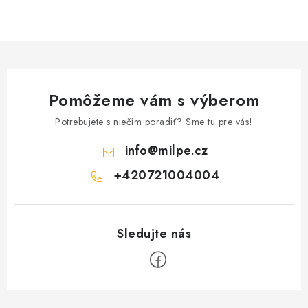
Pomôžeme vám s výberom
Potrebujete s niečím poradiť? Sme tu pre vás!
info
@
milpe.cz
+420721004004
Z