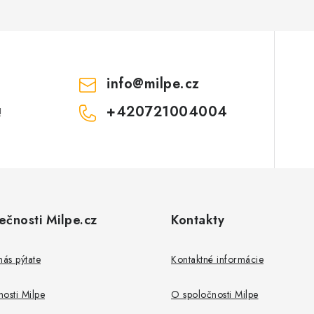
info
@
milpe.cz
+420721004004
!
ečnosti Milpe.cz
Kontakty
nás pýtate
Kontaktné informácie
osti Milpe
O spoločnosti Milpe