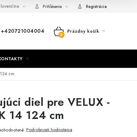
lovenčina
nky
Mapa webu Milpe.sk
Prihlásenie
Registrácia
+420721004004
Prázdny košík
NÁKUPNÝ
KOŠÍK
KONTAKTY
 124 cm
ujúci diel pre VELUX -
K 14 124 cm
Podrobnosti hodnotenia
eohodnotené