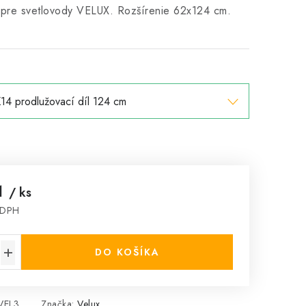
 pre svetlovody VELUX. Rozšírenie 62x124 cm.
1
/ ks
 DPH
cena:
DO KOŠÍKA
VEL3
Značka:
Velux