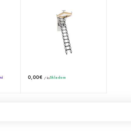
0,00€
ní
Skladom
/ ks