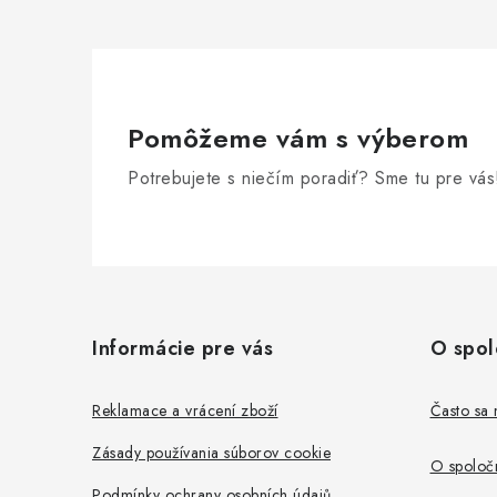
Pomôžeme vám s výberom
Potrebujete s niečím poradiť? Sme tu pre vás
Z
á
Informácie pre vás
O spol
p
ä
Reklamace a vrácení zboží
Často sa 
t
Zásady používania súborov cookie
O spoločn
Podmínky ochrany osobních údajů