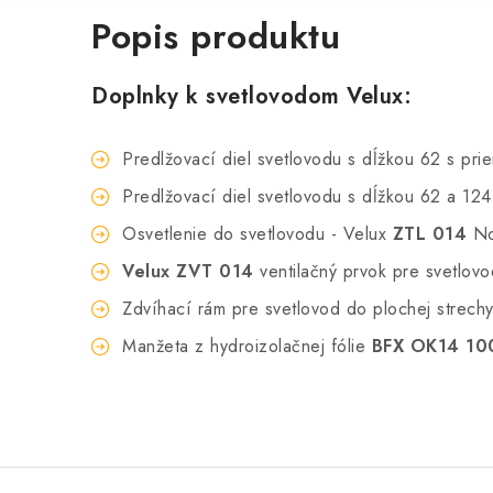
Popis produktu
Doplnky k svetlovodom Velux:
Predlžovací diel svetlovodu s dĺžkou 62 s pr
Predlžovací diel svetlovodu s dĺžkou 62 a 12
Osvetlenie do svetlovodu - Velux
ZTL 014
Nos
Velux ZVT 014
ventilačný prvok pre svetlov
Zdvíhací rám pre svetlovod do plochej strech
Manžeta z hydroizolačnej fólie
BFX OK14 10