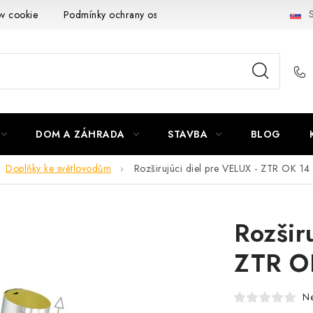
S
ov cookie
Podmínky ochrany osobních údajů
Obchodní podmí
DOM A ZÁHRADA
STAVBA
BLOG
Doplňky ke světlovodům
Rozširujúci diel pre VELUX - ZTR OK 14
Rozšir
ZTR O
N