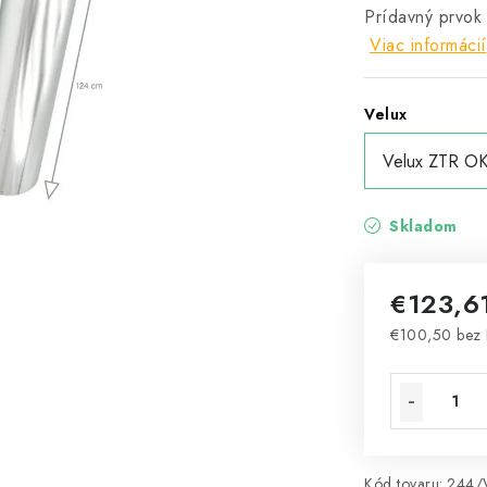
Prídavný prvok
Viac informácií
Velux
Skladom
€123,6
€100,50 bez
Jednotková 
Kód tovaru:
244/