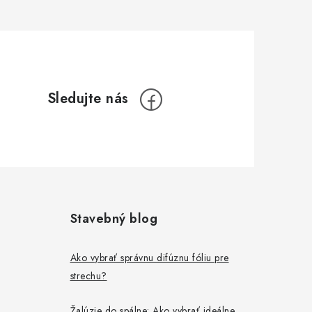
Stavebný blog
Ako vybrať správnu difúznu fóliu pre
strechu?
Žalúzie do spálne: Ako vybrať ideálne