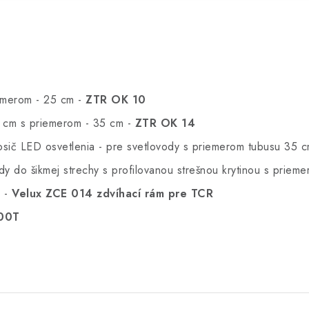
iemerom - 25 cm -
ZTR OK 10
4 cm s priemerom - 35 cm -
ZTR OK 14
ič LED osvetlenia - pre svetlovody s priemerom tubusu 35 
ody do šikmej strechy s profilovanou strešnou krytinou s pri
y -
Velux ZCE 014 zdvíhací rám pre TCR
00T