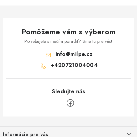
Pomôžeme vám s výberom
Potrebujete s niečím poradiť? Sme tu pre vás!
info
@
milpe.cz
+420721004004
Z
á
Informácie pre vás