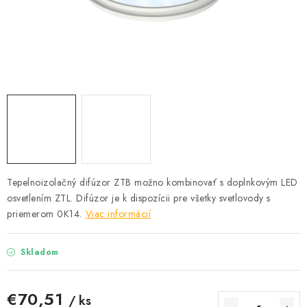
Podmínky ochrany osobních údajů
Obchodní podmínky
Mapa webu Milpe.sk
Tepelnoizolačný difúzor ZTB možno kombinovať s doplnkovým LED
osvetlením ZTL. Difúzor je k dispozícii pre všetky svetlovody s
priemerom 0K14.
Viac informácií
Skladom
€70,51
/ ks