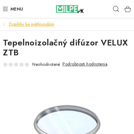
Prejsť
Hľad
na
obsah
Doplňky ke světlovodům
STREŠNÉ OKNÁ
Tepelnoizolačný difúzor VELUX
PODKROVNÉ SCHODY
ZTB
DOM A ZÁHRADA
Podrobnosti hodnotenia
Neohodnotené
STAVBA
BLOG
KONTAKTY
Reklamace a vrácení zboží
Zásady používania súborov cookie