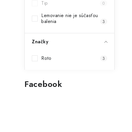
Tip
0
l
Lemovanie nie je súčasťou
balenia
3
Značky
Roto
3
i
Facebook
r