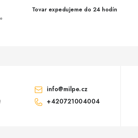
v
ý
Tovar expedujeme do 24 hodín
e
p
s
u
info
@
milpe.cz
+420721004004
!