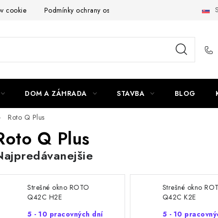
S
ov cookie
Podmínky ochrany osobních údajů
Obchodní podmí
DOM A ZÁHRADA
STAVBA
BLOG
Roto Q Plus
Roto Q Plus
Najpredávanejšie
Strešné okno ROTO
Strešné okno RO
Q42C H2E
Q42C K2E
5 - 10 pracovných dní
5 - 10 pracovný