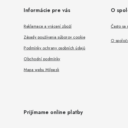
á
Informácie pre vás
O spol
p
ä
Reklamace a vrácení zboží
Často sa 
t
Zásady používania súborov cookie
O spoločn
i
Podmínky ochrany osobních údajů
e
Obchodní podmínky
Mapa webu Milpe.sk
Prijímame online platby