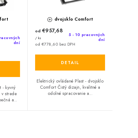
fort
dvojsklo Comfort
€957,68
od
5 - 10 pracovných
pracovných
/ ks
dní
dní
od €778,60 bez DPH
DETAIL
Elektrický ovládané Plast - dvojsklo
Comfort Čistý dizajn, kvalitné a
t - kyvný
odolné spracovanie a...
 v strede
ečná a...