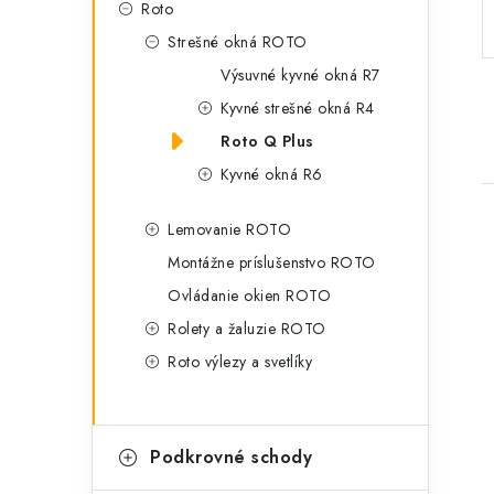
Roto
p
r
Strešné okná ROTO
a
i
Výsuvné kyvné okná R7
e
n
Kyvné strešné okná R4
e
Roto Q Plus
Kyvné okná R6
l
Lemovanie ROTO
Montážne príslušenstvo ROTO
Ovládanie okien ROTO
Rolety a žaluzie ROTO
i
Roto výlezy a svetlíky
Podkrovné schody