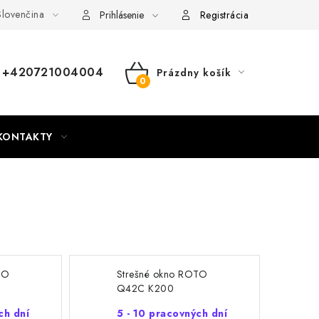
lovenčina
nky
Mapa webu Milpe.sk
Prihlásenie
Registrácia
+420721004004
Prázdny košík
NÁKUPNÝ
KOŠÍK
KONTAKTY
TO
Strešné okno ROTO
Q42C K200
ch dní
5 - 10 pracovných dní