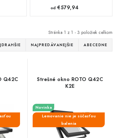
€579,94
od
Stránka
1
z
1
-
3
položiek celkom
JDRAHŠIE
NAJPREDÁVANEJŠIE
ABECEDNE
TO Q42C
Strešné okno ROTO Q42C
K2E
Novinka
časťou
Lemovanie nie je súčasťou
balenia