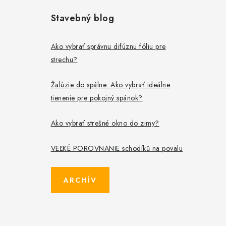
Stavebný blog
Ako vybrať správnu difúznu fóliu pre
strechu?
Žalúzie do spálne: Ako vybrať ideálne
tienenie pre pokojný spánok?
Ako vybrať strešné okno do zimy?
VEĽKÉ POROVNANIE schodíků na povalu
ARCHÍV