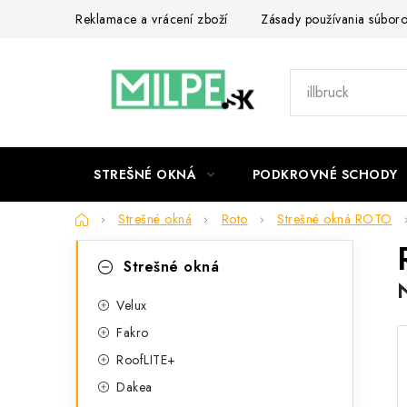
Prejsť
Reklamace a vrácení zboží
Zásady používania súbor
na
obsah
STREŠNÉ OKNÁ
PODKROVNÉ SCHODY
Domov
Strešné okná
Roto
Strešné okná ROTO
B
K
Preskočiť
Strešné okná
kategórie
a
o
t
Velux
č
Fakro
e
n
RoofLITE+
g
ý
Dakea
ó