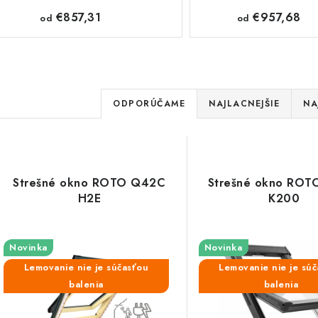
€857,31
€957,68
od
od
R
ODPORÚČAME
NAJLACNEJŠIE
NA
a
V
d
ý
e
Strešné okno ROTO Q42C
Strešné okno RO
p
H2E
K200
n
i
s
Novinka
Novinka
e
Lemovanie nie je súčasťou
Lemovanie nie je sú
p
p
balenia
balenia
r
r