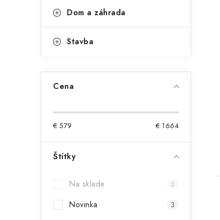
Dom a záhrada
Stavba
t
Cena
€
579
€
1664
Štítky
Na sklade
0
Novinka
3