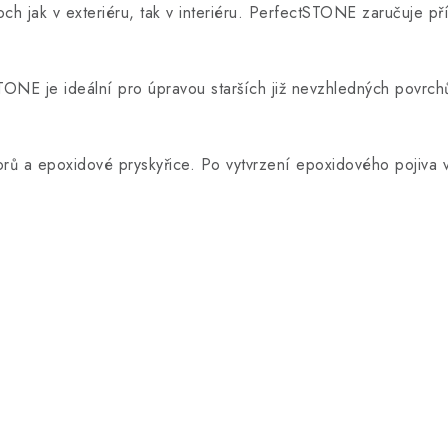
h jak v exteriéru, tak v interiéru. PerfectSTONE zaručuje pří
E je ideální pro úpravou starších již nevzhledných povrchů 
rů a epoxidové pryskyřice. Po vytvrzení epoxidového pojiva v