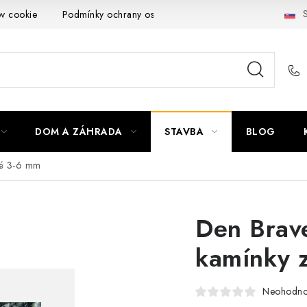
S
ov cookie
Podmínky ochrany osobních údajů
Obchodní podmí
DOM A ZÁHRADA
STAVBA
BLOG
né 3-6 mm
Den Brav
kamínky 
Neohodno