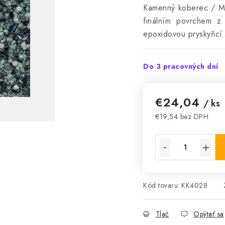
Kamenný koberec / M
finálním povrchem z
epoxidovou pryskyřicí
Do 3 pracovných dní
€24,04
/ ks
€19,54 bez DPH
Jednotková cena:
Kód tovaru:
KK4028
Tlač
Opýtať sa