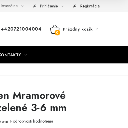
lovenčina
nky
Mapa webu Milpe.sk
Prihlásenie
Registrácia
+420721004004
Prázdny košík
NÁKUPNÝ
KOŠÍK
KONTAKTY
en Mramorové
zelené 3-6 mm
Podrobnosti hodnotenia
tené