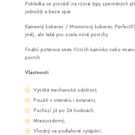
Pokládka se provádí na různé typy zpevněných ploc
jednolitý a beze spár.
Kamenný koberec / Mramorový koberec PerfectSTON
jiné), ale také pro zcela nové povrchy.
Finální potěrová směs říčních kamínků nebo mramo
povrch.
Vlastnosti
Vysoká mechanická odolnost;
Použití v interiéru i exteriéru;
Pochůzí již po 24 hodinách;
Mrazuvzdorný;
Vhodný na podlahové vytápění;