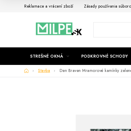
Prejsť
Reklamace a vrácení zboží
Zásady používania súbor
na
obsah
STREŠNÉ OKNÁ
PODKROVNÉ SCHODY
Domov
Stavba
Den Braven Mramorové kamínky zele