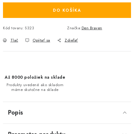
DO KOŠÍKA
Kód tovaru:
S323
Značka:
Den Braven
Tlač
Opýtať sa
Zdieľať
Až 8000 položiek na sklade
Produkty uvedené ako skladom
máme skutočne na sklade
Popis