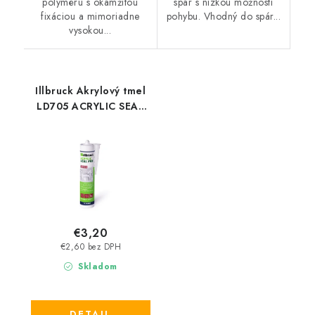
polyméru s okamžitou
spár s nízkou možností
fixáciou a mimoriadne
pohybu. Vhodný do spár...
vysokou...
Illbruck Akrylový tmel
LD705 ACRYLIC SEAL
PRO 310 ml
€3,20
€2,60 bez DPH
Skladom
DETAIL