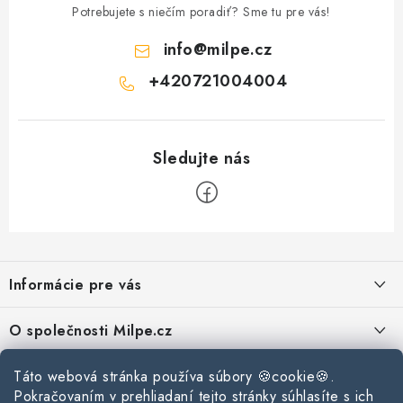
Potrebujete s niečím poradiť? Sme tu pre vás!
info
@
milpe.cz
+420721004004
Z
á
Informácie pre vás
p
ä
Reklamace a vrácení zboží
O společnosti Milpe.cz
t
Zásady používania súborov cookie
i
Často sa nás pýtate
Táto webová stránka používa súbory 🍪cookie🍪.
Kontakty
e
Podmínky ochrany osobních údajů
Pokračovaním v prehliadaní tejto stránky súhlasíte s ich