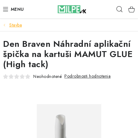
Prejsť
Hľad
na
obsah
Stavba
STREŠNÉ OKNÁ
Den Braven Náhradní aplikační
PODKROVNÉ SCHODY
špička na kartuši MAMUT GLUE
DOM A ZÁHRADA
(High tack)
STAVBA
Podrobnosti hodnotenia
Neohodnotené
BLOG
KONTAKTY
Reklamace a vrácení zboží
Zásady používania súborov cookie