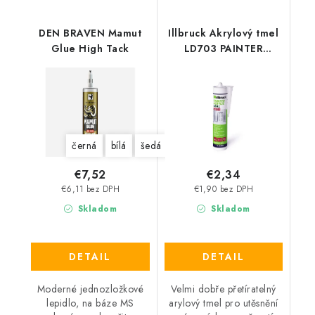
DEN BRAVEN Mamut
Illbruck Akrylový tmel
Glue High Tack
LD703 PAINTER
ACRYLIC SEAL 310 ml
černá
bílá
šedá
€7,52
€2,34
€6,11 bez DPH
€1,90 bez DPH
Skladom
Skladom
DETAIL
DETAIL
Moderné jednozložkové
Velmi dobře přetíratelný
lepidlo, na báze MS
arylový tmel pro utěsnění