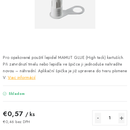
Podmínky ochrany osobních údajů
Obchodní podmínky
Mapa webu Milpe.sk
Pro opakované použití lepidel MAMUT GLUE (High tack) kartuších.
Při zatvrdnutí tmelu nebo lepidla ve špičce ji jednoduše nahradíte
novou – náhradní. Aplikační špička je již upravena do tvaru písmene
V.
Viac informácií
Skladom
€0,57
/ ks
€0,46 bez DPH
Jednotková cena: