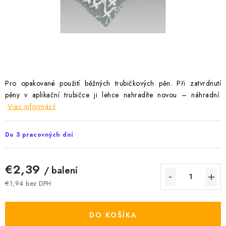
Podmínky ochrany osobních údajů
Obchodní podmínky
Mapa webu Milpe.sk
Pro opakované použití běžných trubičkových pěn. Při zatvrdnutí
pěny v aplikační trubičce ji lehce nahradíte novou – náhradní.
Viac informácií
Do 3 pracovných dní
€2,39
/ balení
€1,94 bez DPH
Jednotková cena:
DO KOŠÍKA