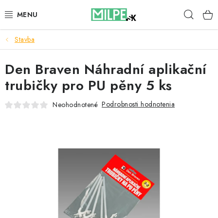
Prejsť
Hľad
na
obsah
Stavba
STREŠNÉ OKNÁ
Den Braven Náhradní aplikační
PODKROVNÉ SCHODY
trubičky pro PU pěny 5 ks
DOM A ZÁHRADA
Podrobnosti hodnotenia
Neohodnotené
STAVBA
BLOG
KONTAKTY
Reklamace a vrácení zboží
Zásady používania súborov cookie