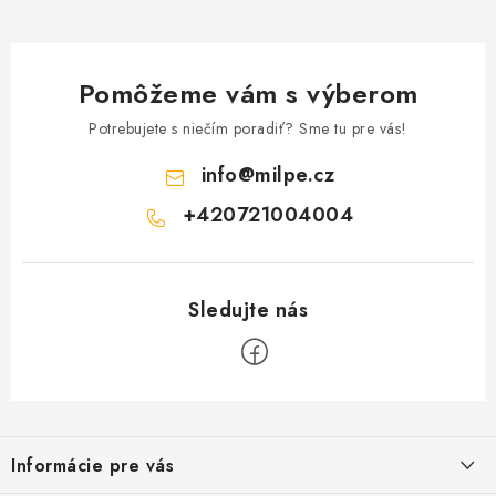
Pomôžeme vám s výberom
Potrebujete s niečím poradiť? Sme tu pre vás!
info
@
milpe.cz
+420721004004
Z
á
Informácie pre vás
p