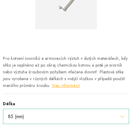
Podmínky ochrany osobních údajů
Obchodní podmínky
Mapa webu Milpe.sk
Pro kotvení svorníků a armovacích výztuh v dutých materiálech, kdy
sítko je naplněno až po okraj chemickou kotvou a poté je svorník
nebo výztuha šroubovým pohybem vtlačena dovnitř. Plastová sítka
jsou vyrobena v různých délkách s vnější vložkou v případě použití
menšího průměru šroubu.
Viac informácií
Délka