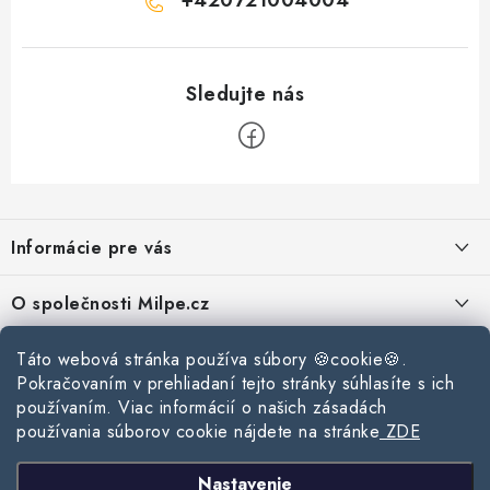
Z
á
Informácie pre vás
p
ä
Reklamace a vrácení zboží
O společnosti Milpe.cz
t
Zásady používania súborov cookie
i
Často sa nás pýtate
Kontakty
Táto webová stránka používa súbory 🍪cookie🍪.
e
Podmínky ochrany osobních údajů
Pokračovaním v prehliadaní tejto stránky súhlasíte s ich
O spoločnosti Milpe
Kontaktné informácie
používaním. Viac informácií o našich zásadách
Stavebný blog
Obchodní podmínky
používania súborov cookie nájdete na stránke
ZDE
Mapa webu Milpe.sk
O spoločnosti Milpe
Ako vybrať správnu difúznu fóliu pre strechu?
Prijímame online platby
Nastavenie