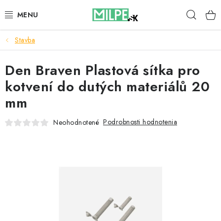
Prejsť
Hľad
na
obsah
Stavba
STREŠNÉ OKNÁ
Den Braven Plastová sítka pro
PODKROVNÉ SCHODY
kotvení do dutých materiálů 20
DOM A ZÁHRADA
mm
STAVBA
Podrobnosti hodnotenia
Neohodnotené
BLOG
KONTAKTY
Reklamace a vrácení zboží
Zásady používania súborov cookie