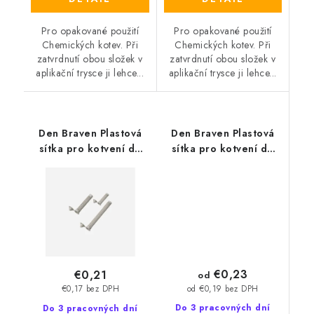
Pro opakované použití
Pro opakované použití
Chemických kotev. Při
Chemických kotev. Při
zatvrdnutí obou složek v
zatvrdnutí obou složek v
aplikační trysce ji lehce...
aplikační trysce ji lehce...
Den Braven Plastová
Den Braven Plastová
sítka pro kotvení do
sítka pro kotvení do
dutých materiálů 12
dutých materiálů 15
mm
mm
€0,23
€0,21
od
od €0,19 bez DPH
€0,17 bez DPH
Do 3 pracovných dní
Do 3 pracovných dní