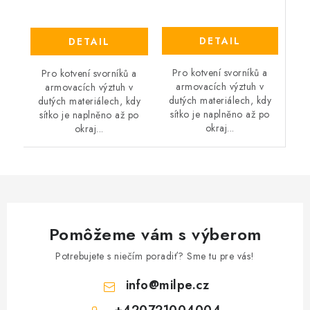
DETAIL
DETAIL
Pro kotvení svorníků a
Pro kotvení svorníků a
armovacích výztuh v
armovacích výztuh v
dutých materiálech, kdy
dutých materiálech, kdy
sítko je naplněno až po
sítko je naplněno až po
okraj...
okraj...
Pomôžeme vám s výberom
Potrebujete s niečím poradiť? Sme tu pre vás!
info
@
milpe.cz
+420721004004