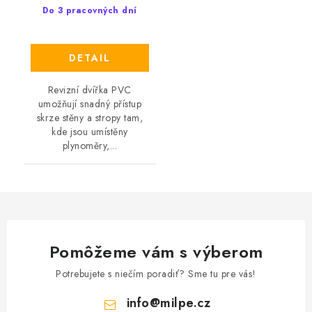
Do 3 pracovných dní
DETAIL
Revizní dvířka PVC
umožňují snadný přístup
skrze stěny a stropy tam,
kde jsou umístěny
plynoměry,...
Pomôžeme vám s výberom
Potrebujete s niečím poradiť? Sme tu pre vás!
info
@
milpe.cz