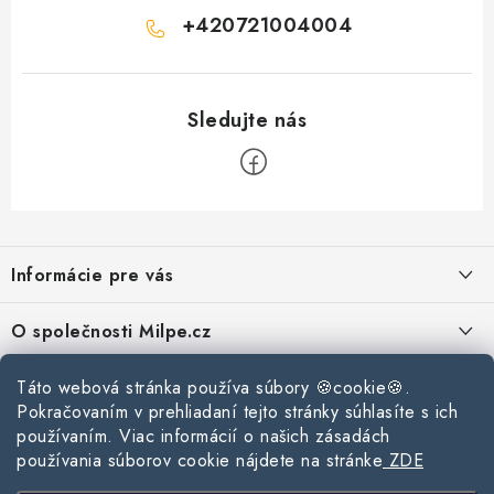
+420721004004
Z
á
Informácie pre vás
p
ä
Reklamace a vrácení zboží
O společnosti Milpe.cz
t
Zásady používania súborov cookie
i
Často sa nás pýtate
Kontakty
Táto webová stránka používa súbory 🍪cookie🍪.
e
Podmínky ochrany osobních údajů
Pokračovaním v prehliadaní tejto stránky súhlasíte s ich
O spoločnosti Milpe
Kontaktné informácie
používaním. Viac informácií o našich zásadách
Stavebný blog
Obchodní podmínky
používania súborov cookie nájdete na stránke
ZDE
Mapa webu Milpe.sk
O spoločnosti Milpe
Ako vybrať správnu difúznu fóliu pre strechu?