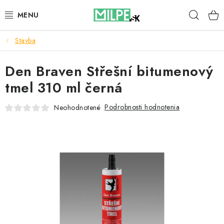
Prejsť
Hľad
na
obsah
Stavba
STREŠNÉ OKNÁ
Den Braven Střešní bitumenový
PODKROVNÉ SCHODY
tmel 310 ml černá
DOM A ZÁHRADA
Podrobnosti hodnotenia
Neohodnotené
STAVBA
BLOG
KONTAKTY
Reklamace a vrácení zboží
Zásady používania súborov cookie