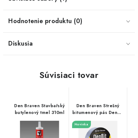
Hodnotenie produktu (0)
Diskusia
Súvisiaci tovar
Den Braven Stavbařský
Den Braven Strešný
butylenový tmel 310ml
bitumenový pás DenBit
Aluband PLUS
Novinka