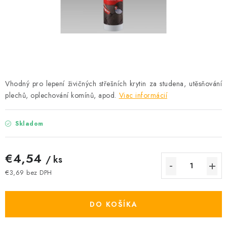
Podmínky ochrany osobních údajů
Obchodní podmínky
Mapa webu Milpe.sk
Vhodný pro lepení živičných střešních krytin za studena, utěsňování
plechů, oplechování komínů, apod.
Viac informácií
Skladom
€4,54
/ ks
€3,69 bez DPH
Jednotková cena:
DO KOŠÍKA