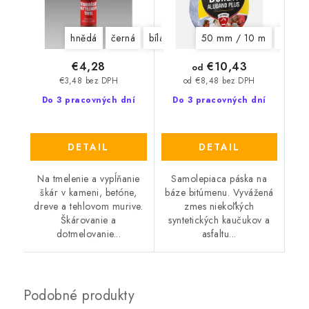
hnědá
černá
bílá
šedá
50 mm / 10 m
75 mm
€10,43
€4,28
od
€3,48 bez DPH
od €8,48 bez DPH
Do 3 pracovných dní
Do 3 pracovných dní
DETAIL
DETAIL
Na tmelenie a vypĺňanie
Samolepiaca páska na
škár v kameni, betóne,
báze bitúmenu. Vyvážená
dreve a tehlovom murive.
zmes niekoľkých
Škárovanie a
syntetických kaučukov a
dotmelovanie...
asfaltu...