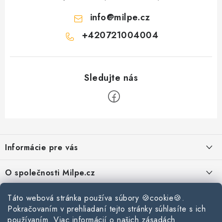
info
@
milpe.cz
+420721004004
Z
á
Informácie pre vás
p
ä
Reklamace a vrácení zboží
O společnosti Milpe.cz
t
Zásady používania súborov cookie
i
Často sa nás pýtate
Kontakty
Táto webová stránka používa súbory 🍪cookie🍪.
e
Podmínky ochrany osobních údajů
Pokračovaním v prehliadaní tejto stránky súhlasíte s ich
O spoločnosti Milpe
Kontaktné informácie
používaním. Viac informácií o našich zásadách