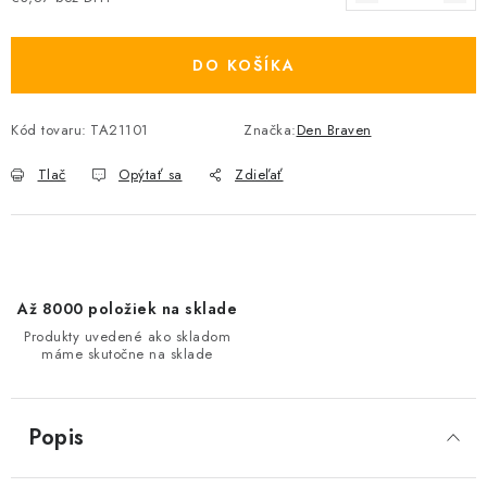
Jednotková cena:
DO KOŠÍKA
Kód tovaru:
TA21101
Značka:
Den Braven
Tlač
Opýtať sa
Zdieľať
Až 8000 položiek na sklade
Produkty uvedené ako skladom
máme skutočne na sklade
Popis