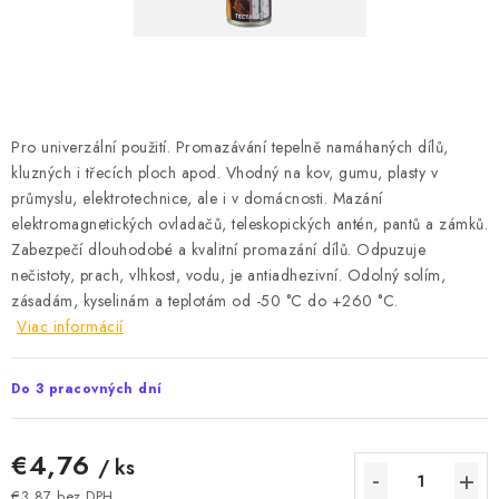
Podmínky ochrany osobních údajů
Obchodní podmínky
Mapa webu Milpe.sk
Pro univerzální použití. Promazávání tepelně namáhaných dílů,
kluzných i třecích ploch apod. Vhodný na kov, gumu, plasty v
průmyslu, elektrotechnice, ale i v domácnosti. Mazání
elektromagnetických ovladačů, teleskopických antén, pantů a zámků.
Zabezpečí dlouhodobé a kvalitní promazání dílů. Odpuzuje
nečistoty, prach, vlhkost, vodu, je antiadhezivní. Odolný solím,
zásadám, kyselinám a teplotám od -50 °C do +260 °C.
Viac informácií
Do 3 pracovných dní
€4,76
/ ks
€3,87 bez DPH