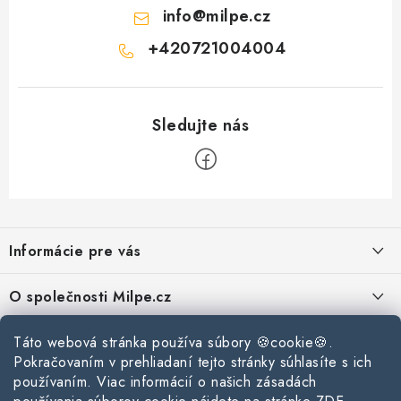
info
@
milpe.cz
+420721004004
Z
á
Informácie pre vás
p
ä
Reklamace a vrácení zboží
O společnosti Milpe.cz
t
Zásady používania súborov cookie
i
Často sa nás pýtate
Kontakty
Táto webová stránka používa súbory 🍪cookie🍪.
e
Podmínky ochrany osobních údajů
Pokračovaním v prehliadaní tejto stránky súhlasíte s ich
O spoločnosti Milpe
Kontaktné informácie
používaním. Viac informácií o našich zásadách
Stavebný blog
Obchodní podmínky