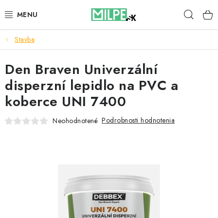
Prejsť
Hľad
na
obsah
Stavba
STREŠNÉ OKNÁ
Den Braven Univerzální
PODKROVNÉ SCHODY
disperzní lepidlo na PVC a
DOM A ZÁHRADA
koberce UNI 7400
STAVBA
Podrobnosti hodnotenia
Neohodnotené
BLOG
KONTAKTY
Reklamace a vrácení zboží
Zásady používania súborov cookie