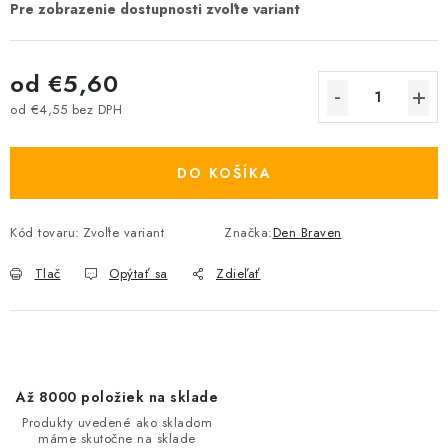
od
€5,60
od
€4,55
bez DPH
Jednotková cena:
DO KOŠÍKA
Kód tovaru:
Zvoľte variant
Značka:
Den Braven
Tlač
Opýtať sa
Zdieľať
Až 8000 položiek na sklade
Produkty uvedené ako skladom
máme skutočne na sklade