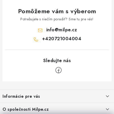
Pomôžeme vám s výberom
Potrebujete s niečím poradiť? Sme tu pre vás!
info
@
milpe.cz
+420721004004
Z
á
Informácie pre vás
p
ä
Reklamace a vrácení zboží
O společnosti Milpe.cz
t