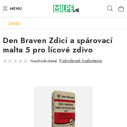
Prejsť
Hľad
na
obsah
Stavba
STREŠNÉ OKNÁ
Den Braven Zdicí a spárovací
PODKROVNÉ SCHODY
malta 5 pro lícové zdivo
DOM A ZÁHRADA
Podrobnosti hodnotenia
Neohodnotené
STAVBA
BLOG
KONTAKTY
Reklamace a vrácení zboží
Zásady používania súborov cookie