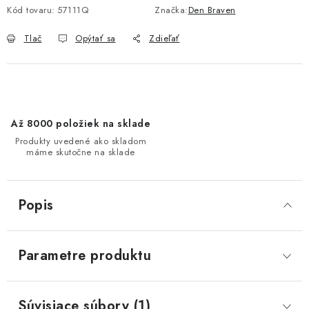
Kód tovaru:
57111Q
Značka:
Den Braven
Tlač
Opýtať sa
Zdieľať
Až 8000 položiek na sklade
Produkty uvedené ako skladom
máme skutočne na sklade
Popis
Parametre produktu
Súvisiace súbory (1)