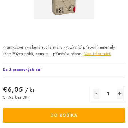
Podmínky ochrany osobních údajů
Obchodní podmínky
Mapa webu Milpe.sk
Průmyslově vyráběná suchá malta využívající přírodní materiály,
křemičitých písků, cementu, příměsí a přísad.
Viac informácií
Do 3 pracovných dní
€6,05
/ ks
€4,92 bez DPH
Jednotková cena:
DO KOŠÍKA