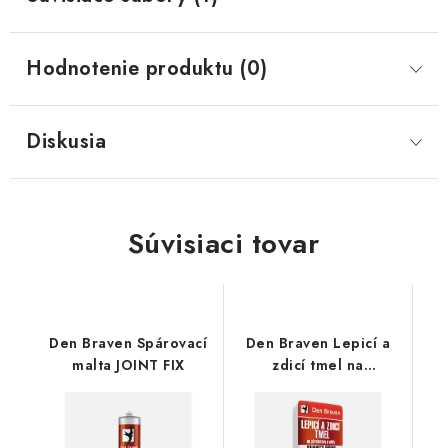
Hodnotenie produktu (0)
Diskusia
Súvisiaci tovar
Den Braven Spárovací
Den Braven Lepicí a
malta JOINT FIX
zdicí tmel na
pórobetony a cihly
QUARTZ PORO