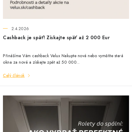
o
Podmínky ochrany osobních údajů
Obchodní podmínky
v
Mapa webu Milpe.sk
2.4.2026
Cashback je späť! Získajte späť až 2 000 Eur
Přinášíme Vám cashback Velux Nakupte nová nebo vyměňte stará
okna za nová a získejte zpět až 50 000...
Celý článok