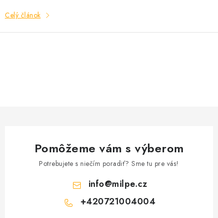
Celý článok
O
v
l
á
d
a
Pomôžeme vám s výberom
c
i
Potrebujete s niečím poradiť? Sme tu pre vás!
e
info
@
milpe.cz
p
+420721004004
r
v