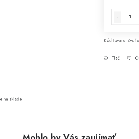
Jednotková 
Kód tovaru:
Zvoľte
Tlač
O
e na sklade
Mohlo by Vás zaujímať