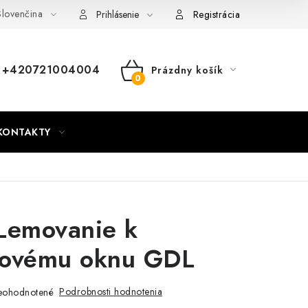
lovenčina
nky
Mapa webu Milpe.sk
Prihlásenie
Registrácia
+420721004004
Prázdny košík
NÁKUPNÝ
KOŠÍK
KONTAKTY
Lemovanie k
novému oknu GDL
Podrobnosti hodnotenia
eohodnotené