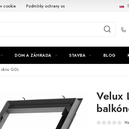
S
ov cookie
Podmínky ochrany osobních údajů
Obchodní podmí
DOM A ZÁHRADA
STAVBA
BLOG
u oknu GDL
Velux 
balkó
N