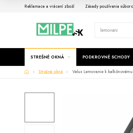
Prejsť
Reklamace a vrácení zboží
Zásady používania súbor
na
obsah
STREŠNÉ OKNÁ
PODKROVNÉ SCHODY
Domov
Strešné okná
Velux Lemovanie k balkónovém