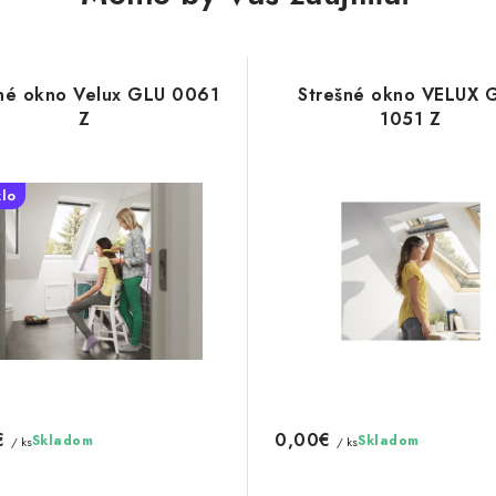
né okno Velux GLU 0061
Strešné okno VELUX 
Z
1051 Z
klo
€
0,00€
Skladom
Skladom
/ ks
/ ks