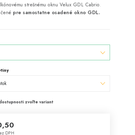
lkónovému strešnému oknu Velux GDL Cabrio.
určené
pre samostatne osadené okno GDL.
ytiny
0,50
ez DPH