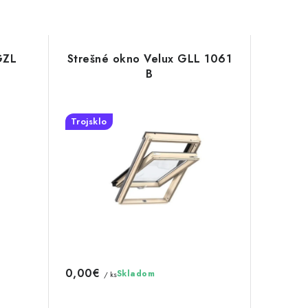
GZL
Strešné okno Velux GLL 1061
B
Trojsklo
0,00€
Skladom
/ ks