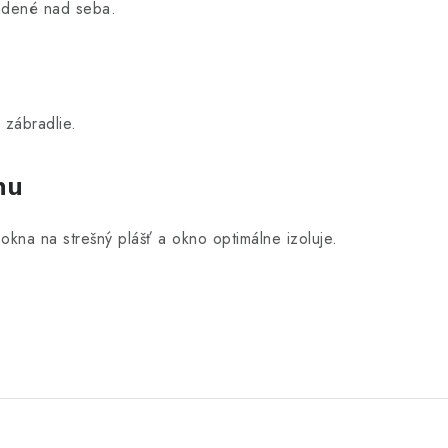
adené nad seba.
 zábradlie.
nu
kna na strešný plášť a okno optimálne izoluje.