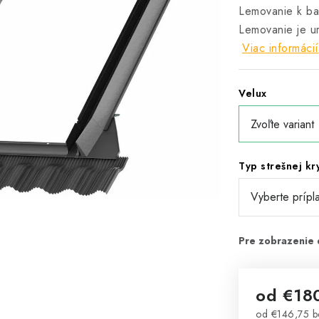
Lemovanie k ba
Lemovanie je 
Viac informácií
Velux
Typ strešnej kr
od
€18
od
€146,75
b