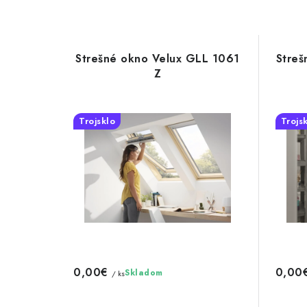
Strešné okno Velux GLL 1061
Streš
Z
Trojsklo
Trojs
0,00€
0,00
Skladom
/ ks