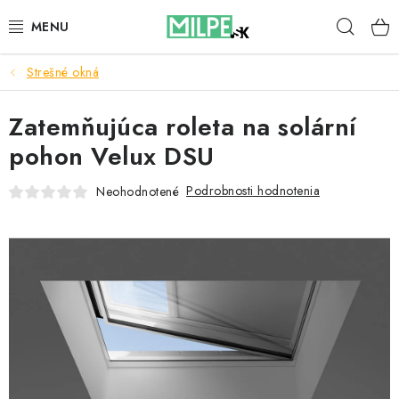
Prejsť
Hľad
na
obsah
Strešné okná
STREŠNÉ OKNÁ
Zatemňujúca roleta na solární
PODKROVNÉ SCHODY
pohon Velux DSU
DOM A ZÁHRADA
Podrobnosti hodnotenia
Neohodnotené
STAVBA
BLOG
KONTAKTY
Reklamace a vrácení zboží
Zásady používania súborov cookie