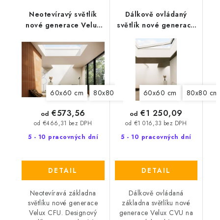
Neotevíravý světlík
Dálkově ovládaný
nové generace Velux
světlík nové generace
CFU 0025Q
Velux CVU 0220Q
60x60 cm
80x80 cm
90x60 cm
60x60 cm
90x90 cm
80x80 cm
€573,56
€1 250,09
od
od
od €466,31 bez DPH
od €1 016,33 bez DPH
5 - 10 pracovných dní
5 - 10 pracovných dní
DETAIL
DETAIL
Neotevíravá základna
Dálkově ovládaná
světlíku nové generace
základna světlíku nové
Velux CFU. Designový
generace Velux CVU na