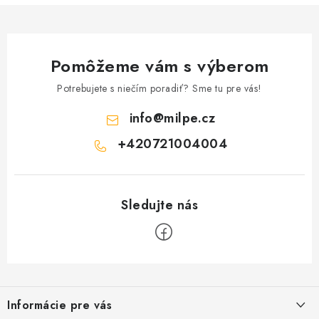
Pomôžeme vám s výberom
Potrebujete s niečím poradiť? Sme tu pre vás!
info
@
milpe.cz
+420721004004
Z
á
Informácie pre vás
p