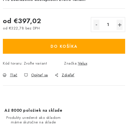
od
€397,02
od
€322,78
bez DPH
Jednotková cena:
DO KOŠÍKA
Kód tovaru:
Zvoľte variant
Značka:
Velux
Tlač
Opýtať sa
Zdieľať
Až 8000 položiek na sklade
Produkty uvedené ako skladom
máme skutočne na sklade