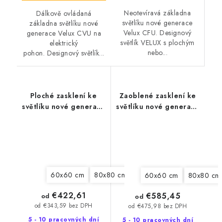
Neotevíravá základna
Dálkově ovládaná
světlíku nové generace
základna světlíku nové
Velux CFU. Designový
generace Velux CVU na
světlík VELUX s plochým
elektrický
nebo...
pohon. Designový světlík...
Ploché zasklení ke
Zaoblené zasklení ke
světlíku nové generace
světlíku nové generace
Velux ISU 2093
Velux ISU 1093
60x60 cm
80x80 cm
90x60 cm
90x90 cm
60x60 cm
80x80 cm
€422,61
€585,45
od
od
od €343,59 bez DPH
od €475,98 bez DPH
5 - 10 pracovných dní
5 - 10 pracovných dní