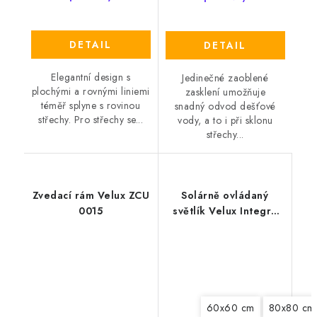
DETAIL
DETAIL
Elegantní design s
Jedinečné zaoblené
plochými a rovnými liniemi
zasklení umožňuje
téměř splyne s rovinou
snadný odvod dešťové
střechy. Pro střechy se...
vody, a to i při sklonu
střechy...
Zvedací rám Velux ZCU
Solárně ovládaný
0015
světlík Velux Integra
CVU 0320Q
60x60 cm
80x80 cm