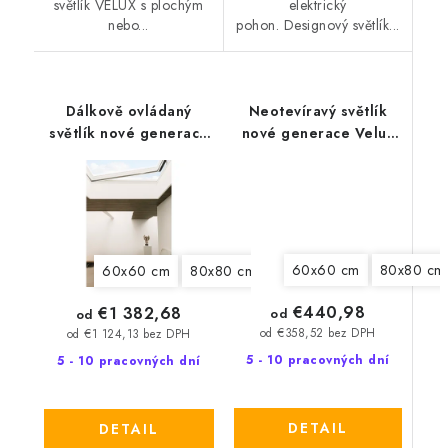
světlík VELUX s plochým
elektrický
nebo...
pohon. Designový světlík...
Dálkově ovládaný
Neotevíravý světlík
světlík nové generace
nové generace Velux
Velux CVU 0225Q
CFU 0020Q
60x60 cm
80x80 cm
60x60 cm
80x80 cm
90x60 cm
90x90 cm
€440,98
€1 382,68
od
od
od €358,52 bez DPH
od €1 124,13 bez DPH
5 - 10 pracovných dní
5 - 10 pracovných dní
DETAIL
DETAIL