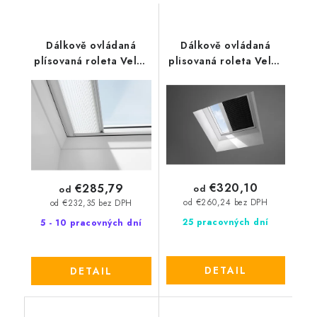
Dálkově ovládaná
Dálkově ovládaná
plísovaná roleta Velux
plisovaná roleta Velux
FMG
FSK - solární pohon
€320,10
€285,79
od
od
od €260,24 bez DPH
od €232,35 bez DPH
25 pracovných dní
5 - 10 pracovných dní
DETAIL
DETAIL