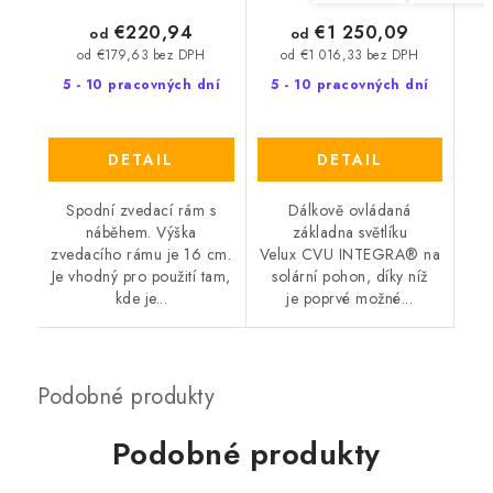
€220,94
€1 250,09
od
od
od €179,63 bez DPH
od €1 016,33 bez DPH
5 - 10 pracovných dní
5 - 10 pracovných dní
DETAIL
DETAIL
Spodní zvedací rám s
Dálkově ovládaná
náběhem. Výška
základna světlíku
zvedacího rámu je 16 cm.
Velux CVU INTEGRA® na
Je vhodný pro použití tam,
solární pohon, díky níž
kde je...
je poprvé možné...
Podobné produkty