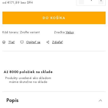
od
€171,89
bez DPH
Jednotková cena:
DO KOŠÍKA
Kód tovaru:
Zvoľte variant
Značka:
Velux
Tlač
Opýtať sa
Zdieľať
Až 8000 položiek na sklade
Produkty uvedené ako skladom
máme skutočne na sklade
Popis