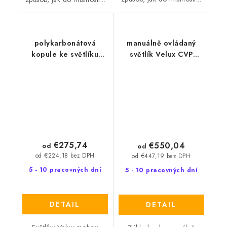
polykarbonátová
manuálně ovládaný
kopule ke světlíku
světlík Velux CVP
Velux ISD 0110 -
0073U
opálová
€275,74
€550,04
od
od
od €224,18 bez DPH
od €447,19 bez DPH
5 - 10 pracovných dní
5 - 10 pracovných dní
DETAIL
DETAIL