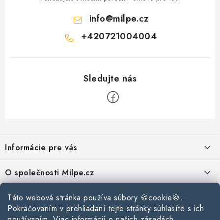
info
@
milpe.cz
+420721004004
Z
á
Informácie pre vás
p
ä
Reklamace a vrácení zboží
O společnosti Milpe.cz
t
Zásady používania súborov cookie
i
Často sa nás pýtate
Kontakty
Táto webová stránka používa súbory 🍪cookie🍪.
e
Podmínky ochrany osobních údajů
Pokračovaním v prehliadaní tejto stránky súhlasíte s ich
O spoločnosti Milpe
Kontaktné informácie
používaním. Viac informácií o našich zásadách