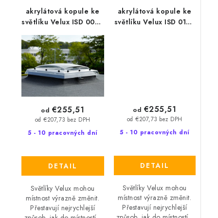
akrylátová kopule ke
akrylátová kopule ke
světlíku Velux ISD 0000
světlíku Velux ISD 0100
- čirá
- opálová
€255,51
€255,51
od
od
od €207,73 bez DPH
od €207,73 bez DPH
5 - 10 pracovných dní
5 - 10 pracovných dní
DETAIL
DETAIL
Světlíky Velux mohou
Světlíky Velux mohou
místnost výrazně změnit.
místnost výrazně změnit.
Přestavují nejrychlejší
Přestavují nejrychlejší
způsob, jak do místností...
způsob, jak do místností...