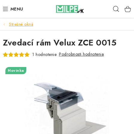
Prejsť
Hľad
na
obsah
Strešné okná
STREŠNÉ OKNÁ
Zvedací rám Velux ZCE 0015
PODKROVNÉ SCHODY
Podrobnosti hodnotenia
1 hodnotenie
DOM A ZÁHRADA
Novinka
STAVBA
BLOG
KONTAKTY
Reklamace a vrácení zboží
Zásady používania súborov cookie