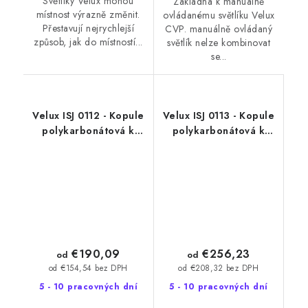
Světlíky Velux mohou
Základna k manuálně
místnost výrazně změnit.
ovládanému světlíku Velux
Přestavují nejrychlejší
CVP. manuálně ovládaný
způsob, jak do místností...
světlík nelze kombinovat
se...
Velux ISJ 0112 - Kopule
Velux ISJ 0113 - Kopule
polykarbonátová k
polykarbonátová k
základnímu světlíku - 2
základnímu světlíku - 3
vrstvy
vrstvy
€190,09
€256,23
od
od
od €154,54 bez DPH
od €208,32 bez DPH
5 - 10 pracovných dní
5 - 10 pracovných dní