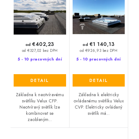
€402,23
€1 140,13
od
od
od €327,02 bez DPH
od €926,93 bez DPH
5 - 10 pracovných dní
5 - 10 pracovných dní
DETAIL
DETAIL
Základna k neotvíravému
Základna k elektricky
světlíku Velux CFP.
ovládanému světlíku Velux
Neotvíravý světlík lze
CVP. Elektricky ovládaný
kombinovat se
světlík má...
zaobleným...