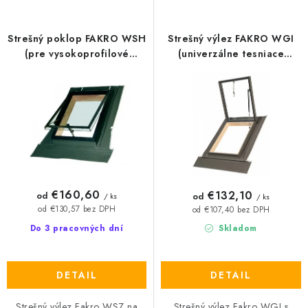
p
i
r
e
Strešný poklop FAKRO WSH
Strešný výlez FAKRO WGI
o
p
(pre vysokoprofilové
(univerzálne tesniace
strešné krytiny)
lemovanie)
d
r
u
o
k
d
t
u
o
k
v
t
o
€160,60
€132,10
od
od
/ ks
/ ks
v
od €130,57 bez DPH
od €107,40 bez DPH
Do 3 pracovných dní
Skladom
DETAIL
DETAIL
Strešný výlez Fakro WSZ na
Strešný výlez Fakro WGI s