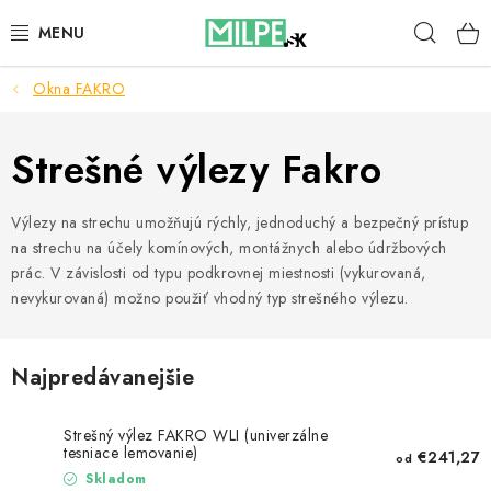
Prejsť
Hľad
na
obsah
Okna FAKRO
STREŠNÉ OKNÁ
PODKROVNÉ SCHODY
Strešné výlezy Fakro
DOM A ZÁHRADA
Výlezy na strechu umožňujú rýchly, jednoduchý a bezpečný prístup
na strechu na účely komínových, montážnych alebo údržbových
STAVBA
prác. V závislosti od typu podkrovnej miestnosti (vykurovaná,
nevykurovaná) možno použiť vhodný typ strešného výlezu.
BLOG
Najpredávanejšie
KONTAKTY
Strešný výlez FAKRO WLI (univerzálne
Reklamace a vrácení zboží
tesniace lemovanie)
€241,27
od
Zásady používania súborov cookie
Skladom