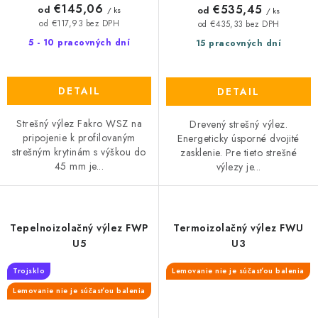
€145,06
€535,45
od
od
/ ks
/ ks
od €117,93 bez DPH
od €435,33 bez DPH
5 - 10 pracovných dní
15 pracovných dní
DETAIL
DETAIL
Strešný výlez Fakro WSZ na
Drevený strešný výlez.
pripojenie k profilovaným
Energeticky úsporné dvojité
strešným krytinám s výškou do
zasklenie. Pre tieto strešné
45 mm je...
výlezy je...
Tepelnoizolačný výlez FWP
Termoizolačný výlez FWU
U5
U3
Trojsklo
Lemovanie nie je súčasťou balenia
Lemovanie nie je súčasťou balenia