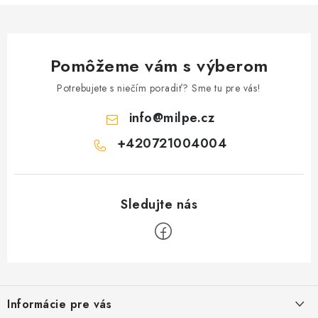
k
y
v
ý
Pomôžeme vám s výberom
p
Potrebujete s niečím poradiť? Sme tu pre vás!
i
s
info
@
milpe.cz
u
+420721004004
Z
á
Informácie pre vás
p