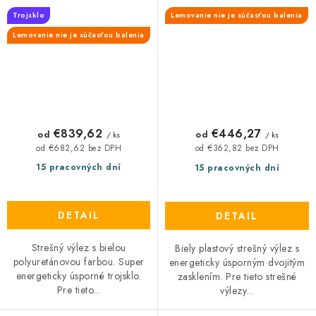
Trojsklo
Lemovanie nie je súčasťou balenia
Lemovanie nie je súčasťou balenia
€839,62
€446,27
od
od
/ ks
/ ks
od €682,62 bez DPH
od €362,82 bez DPH
15 pracovných dní
15 pracovných dní
DETAIL
DETAIL
Strešný výlez s bielou
Biely plastový strešný výlez s
polyuretánovou farbou. Super
energeticky úsporným dvojitým
energeticky úsporné trojsklo.
zasklením. Pre tieto strešné
Pre tieto...
výlezy...