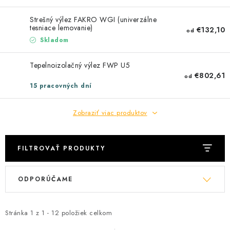
Podmínky ochrany osobních údajů
Obchodní podmínky
Strešný výlez FAKRO WGI (univerzálne
Mapa webu Milpe.sk
tesniace lemovanie)
€132,10
od
Skladom
Tepelnoizolačný výlez FWP U5
€802,61
od
15 pracovných dní
Zobraziť viac produktov
FILTROVAŤ PRODUKTY
V
R
ODPORÚČAME
ý
a
p
d
i
e
Stránka
1
z
1
-
12
položiek celkom
s
n