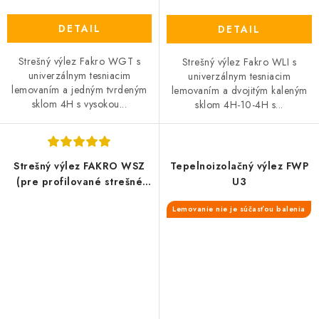
DETAIL
DETAIL
Strešný výlez Fakro WGT s
Strešný výlez Fakro WLI s
univerzálnym tesniacim
univerzálnym tesniacim
lemovaním a jedným tvrdeným
lemovaním a dvojitým kaleným
sklom 4H s vysokou...
sklom 4H-10-4H s...
Strešný výlez FAKRO WSZ
Tepelnoizolačný výlez FWP
(pre profilované strešné
U3
krytiny)
Lemovanie nie je súčasťou balenia