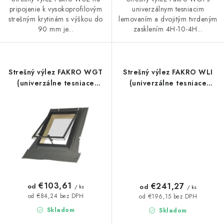
pripojenie k vysokoprofilovým
univerzálnym tesniacim
strešným krytinám s výškou do
lemovaním a dvojitým tvrdeným
90 mm je...
zasklením 4H-10-4H...
Strešný výlez FAKRO WGT
Strešný výlez FAKRO WLI
(univerzálne tesniace
(univerzálne tesniace
lemovanie)
lemovanie)
€103,61
€241,27
od
od
/ ks
/ ks
od €84,24 bez DPH
od €196,15 bez DPH
Skladom
Skladom