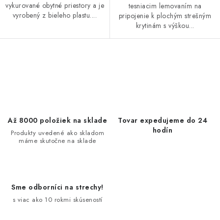
vykurované obytné priestory a je
tesniacim lemovaním na
vyrobený z bieleho plastu....
pripojenie k plochým strešným
krytinám s výškou...
O
v
l
á
d
Až 8000 položiek na sklade
Tovar expedujeme do 24
a
hodín
Produkty uvedené ako skladom
máme skutočne na sklade
c
i
e
p
Sme odborníci na strechy!
r
s viac ako 10 rokmi skúseností
v