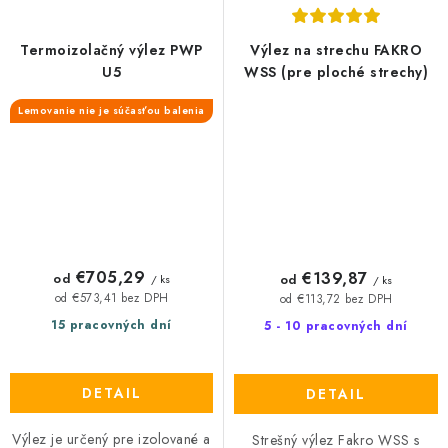
Termoizolačný výlez PWP
Výlez na strechu FAKRO
U5
WSS (pre ploché strechy)
Lemovanie nie je súčasťou balenia
€705,29
€139,87
od
od
/ ks
/ ks
od €573,41 bez DPH
od €113,72 bez DPH
15 pracovných dní
5 - 10 pracovných dní
DETAIL
DETAIL
Výlez je určený pre izolované a
Strešný výlez Fakro WSS s