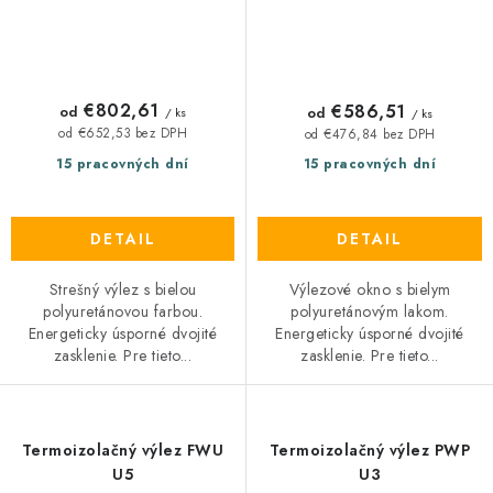
€802,61
€586,51
od
od
/ ks
/ ks
od €652,53 bez DPH
od €476,84 bez DPH
15 pracovných dní
15 pracovných dní
DETAIL
DETAIL
Strešný výlez s bielou
Výlezové okno s bielym
polyuretánovou farbou.
polyuretánovým lakom.
Energeticky úsporné dvojité
Energeticky úsporné dvojité
zasklenie. Pre tieto...
zasklenie. Pre tieto...
Termoizolačný výlez FWU
Termoizolačný výlez PWP
U5
U3