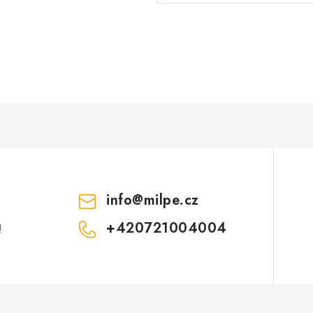
info
@
milpe.cz
+420721004004
!