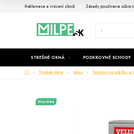
Prejsť
Reklamace a vrácení zboží
Zásady používania súbor
na
obsah
STREŠNÉ OKNÁ
PODKROVNÉ SCHODY
Domov
Strešné okná
Velux
Súpravy na údržbu a 
Novinka