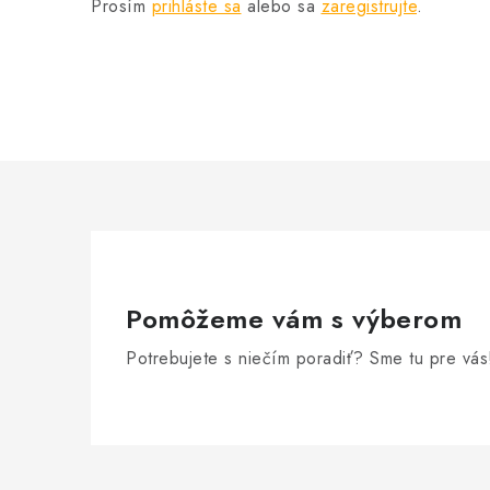
Prosím
prihláste sa
alebo sa
zaregistrujte
.
Pomôžeme vám s výberom
Potrebujete s niečím poradiť? Sme tu pre vás
Z