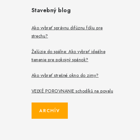
Stavebný blog
Ako vybrať správnu difúznu fóliu pre
strechu?
Žalúzie do spálne: Ako vybrať ideálne
tienenie pre pokojný spánok?
Ako vybrať strešné okno do zimy?
VEĽKÉ POROVNANIE schodíků na povalu
ARCHÍV