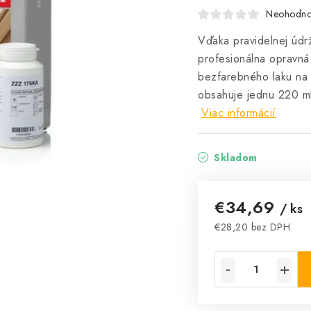
Neohodno
Vďaka pravidelnej údr
profesionálna opravn
bezfarebného laku na
obsahuje jednu 220 ml
Viac informácií
Skladom
€34,69
/ ks
€28,20 bez DPH
Jednotková cena: