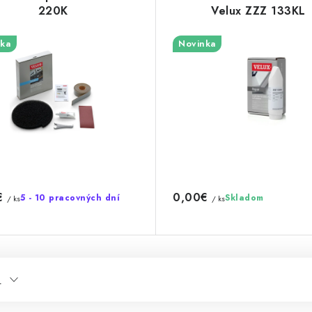
220K
Velux ZZZ 133KL
ka
Novinka
€
0,00€
5 - 10 pracovných dní
Skladom
/ ks
/ ks
a