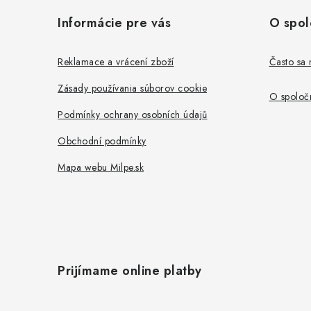
á
Informácie pre vás
O spol
p
ä
Reklamace a vrácení zboží
Často sa 
t
Zásady používania súborov cookie
O spoločn
i
Podmínky ochrany osobních údajů
e
Obchodní podmínky
Mapa webu Milpe.sk
Prijímame online platby