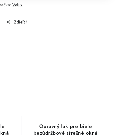
načka:
Velux
Zdieľať
le
Opravný lak pre biele
okná
bezúdržbové strešné okná