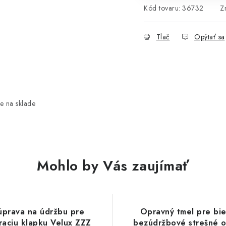
Kód tovaru:
36732
Z
Tlač
Opýtať sa
e na sklade
Mohlo by Vás zaujímať
úprava na údržbu pre
Opravný tmel pre bie
raciu klapku Velux ZZZ
bezúdržbové strešné 