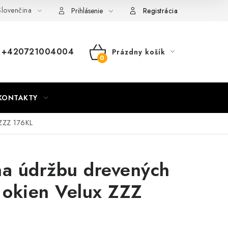
lovenčina
nky
Mapa webu Milpe.sk
Prihlásenie
Registrácia
+420721004004
Prázdny košík
NÁKUPNÝ
KOŠÍK
KONTAKTY
 ZZZ 176KL
na údržbu drevených
 okien Velux ZZZ