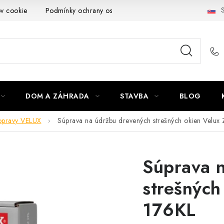
S
ov cookie
Podmínky ochrany osobních údajů
Obchodní podmí
DOM A ZÁHRADA
STAVBA
BLOG
opravy VELUX
Súprava na údržbu drevených strešných okien Velux
Súprava 
strešných
176KL