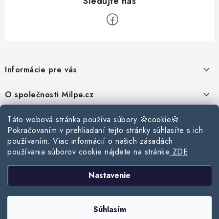
Z
á
Informácie pre vás
p
ä
Reklamace a vrácení zboží
O společnosti Milpe.cz
t
Zásady používania súborov cookie
i
Často sa nás pýtate
Kontakty
Táto webová stránka používa súbory 🍪cookie🍪.
e
Podmínky ochrany osobních údajů
Pokračovaním v prehliadaní tejto stránky súhlasíte s ich
O spoločnosti Milpe
Kontaktné informácie
používaním. Viac informácií o našich zásadách
Stavebný blog
Obchodní podmínky
používania súborov cookie nájdete na stránke
ZDE
Mapa webu Milpe.sk
O spoločnosti Milpe
Ako vybrať správnu difúznu fóliu pre strechu?
Prijímame online platby
Nastavenie
Žalúzie do spálne: Ako vybrať ideálne tienenie pre pokojný spánok?
Copyright 2026
www.milpe.sk
. Všetky práva vyhradené.
Upraviť nastavenie
Súhlasím
cookies
Ako vybrať strešné okno do zimy?