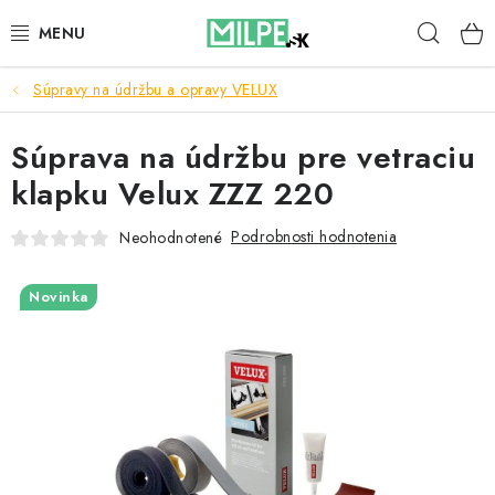
Prejsť
Hľad
na
obsah
Súpravy na údržbu a opravy VELUX
STREŠNÉ OKNÁ
Súprava na údržbu pre vetraciu
PODKROVNÉ SCHODY
klapku Velux ZZZ 220
DOM A ZÁHRADA
Podrobnosti hodnotenia
Neohodnotené
STAVBA
Novinka
BLOG
KONTAKTY
Reklamace a vrácení zboží
Zásady používania súborov cookie