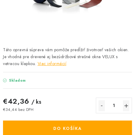
Podmínky ochrany osobních údajů
Obchodní podmínky
Mapa webu Milpe.sk
Táto opravná súprava vám pomôže predĺžiť životnosť vašich okien.
Je vhodná pre drevené aj bezúdržbové strešné okna VELUX s
vetracou klapkou.
Viac informácií
Skladom
€42,36
/ ks
€34,44 bez DPH
Jednotková cena:
DO KOŠÍKA