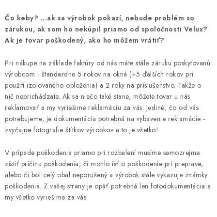
Čo keby? ...ak sa výrobok pokazí, nebude problém so
zárukou, ak som ho nekúpil priamo od spoločnosti Velux?
Ak je tovar poškodený, ako ho môžem vrátiť?
Pri nákupe na základe faktúry od nás máte stále záruku poskytovanú
výrobcom - štandardne 5 rokov na okná (+5 ďalších rokov pri
použití izolovaného obloženia) a 2 roky na príslušenstvo. Takže o
nič neprichádzate. Ak sa niečo také stane, môžete tovar u nás
reklamovať a my vyriešime reklamáciu za vás. Jediné, čo od vás
potrebujeme, je dokumentácia potrebná na vybavenie reklamácie -
zvyčajne fotografie štítkov výrobkov a to je všetko!
V prípade poškodenia priamo pri rozbalení musíme samozrejme
zistiť príčinu poškodenia, či mohlo ísť o poškodenie pri preprave,
alebo či bol celý obal neporušený a výrobok stále vykazuje známky
poškodenia. Z vašej strany je opäť potrebná len fotodokumentácia a
my všetko vyriešime za vás.