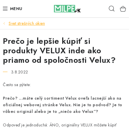
Prejsť
Hľad
na
obsah
Svet strešných okien
STREŠNÉ OKNÁ
Prečo je lepšie kúpiť si
PODKROVNÉ SCHODY
produkty VELUX inde ako
DOM A ZÁHRADA
priamo od spoločnosti Velux?
STAVBA
3.8.2022
BLOG
Často sa pýtate:
Prečo? ...máte celý sortiment Velux oveľa lacnejší ako na
KONTAKTY
oficiálnej webovej stránke Velux. Nie je to podvod? Je to
vôbec originál alebo je to „niečo ako Velux“?
Reklamace a vrácení zboží
Zásady používania súborov cookie
Odpoveď je jednoduchá: ÁNO, originálny VELUX môžete kúpiť