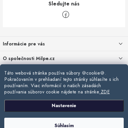
Z
á
Informácie pre vás
p
ä
Reklamace a vrácení zboží
O společnosti Milpe.cz
t
Zásady používania súborov cookie
i
Často sa nás pýtate
Kontakty
Táto webová stránka používa súbory 🍪cookie🍪.
e
Podmínky ochrany osobních údajů
Pokračovaním v prehliadaní tejto stránky súhlasíte s ich
O spoločnosti Milpe
Kontaktné informácie
používaním. Viac informácií o našich zásadách
Stavebný blog
Obchodní podmínky
používania súborov cookie nájdete na stránke
ZDE
Mapa webu Milpe.sk
O spoločnosti Milpe
Ako vybrať správnu difúznu fóliu pre strechu?
Prijímame online platby
Nastavenie
Žalúzie do spálne: Ako vybrať ideálne tienenie pre pokojný spánok?
Copyright 2026
www.milpe.sk
. Všetky práva vyhradené.
Upraviť nastavenie
Súhlasím
cookies
Ako vybrať strešné okno do zimy?