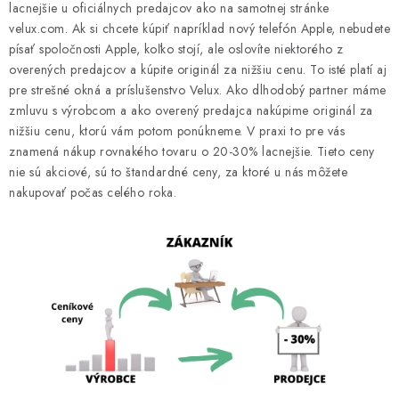
lacnejšie u oficiálnych predajcov ako na samotnej stránke
Podmínky ochrany osobních údajů
Obchodní podmínky
velux.com. Ak si chcete kúpiť napríklad nový telefón Apple, nebudete
Mapa webu Milpe.sk
písať spoločnosti Apple, koľko stojí, ale oslovíte niektorého z
overených predajcov a kúpite originál za nižšiu cenu. To isté platí aj
pre strešné okná a príslušenstvo Velux. Ako dlhodobý partner máme
zmluvu s výrobcom a ako overený predajca nakúpime originál za
nižšiu cenu, ktorú vám potom ponúkneme. V praxi to pre vás
znamená nákup rovnakého tovaru o 20-30% lacnejšie. Tieto ceny
nie sú akciové, sú to štandardné ceny, za ktoré u nás môžete
nakupovať počas celého roka.