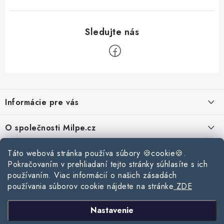
Z
á
Informácie pre vás
p
ä
Reklamace a vrácení zboží
O společnosti Milpe.cz
t
Zásady používania súborov cookie
i
Často sa nás pýtate
Táto webová stránka používa súbory 🍪cookie🍪.
Kontakty
e
Podmínky ochrany osobních údajů
Pokračovaním v prehliadaní tejto stránky súhlasíte s ich
O spoločnosti Milpe
Kontaktné informácie
používaním. Viac informácií o našich zásadách
Stavebný blog
Obchodní podmínky
používania súborov cookie nájdete na stránke
ZDE
Mapa webu Milpe.sk
O spoločnosti Milpe
Ako vybrať správnu difúznu fóliu pre strechu?
Prijímame online platby
Nastavenie
Žalúzie do spálne: Ako vybrať ideálne tienenie pre pokojný spánok?