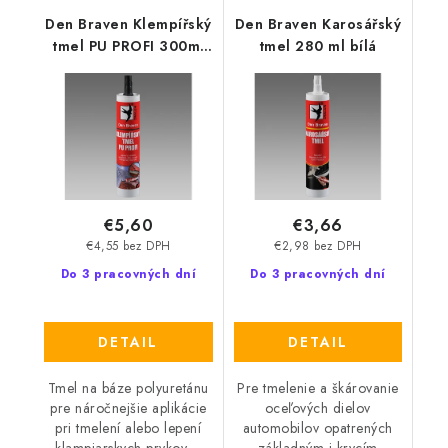
Den Braven Klempířský
Den Braven Karosářský
tmel PU PROFI 300ml
tmel 280 ml bílá
šedá
€5,60
€3,66
€4,55 bez DPH
€2,98 bez DPH
Do 3 pracovných dní
Do 3 pracovných dní
DETAIL
DETAIL
Tmel na báze polyuretánu
Pre tmelenie a škárovanie
pre náročnejšie aplikácie
oceľových dielov
pri tmelení alebo lepení
automobilov opatrených
klampiarskych prvkov,...
základným i krycím