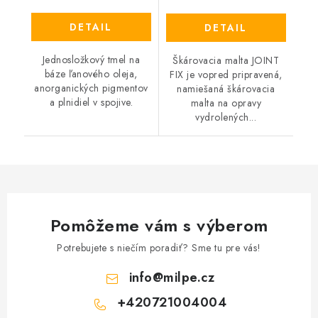
DETAIL
DETAIL
Jednosložkový tmel na
Škárovacia malta JOINT
báze ľanového oleja,
FIX je vopred pripravená,
anorganických pigmentov
namiešaná škárovacia
a plnidiel v spojive.
malta na opravy
vydrolených...
Pomôžeme vám s výberom
Potrebujete s niečím poradiť? Sme tu pre vás!
info
@
milpe.cz
+420721004004