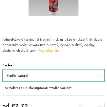
Podmínky ochrany osobních údajů
Obchodní podmínky
Mapa webu Milpe.sk
Jednosložkový tesniaci škárovací tmel, na báze emulzie. Vytvrdzuje
odparením vody, vytvára trvalo pevný, vysoko kvalitný, odolný,
plasticko-elastický spoj.
Viac informácií
Farba
od
€2,72