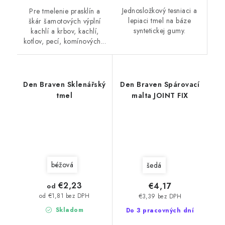
Jednosložkový tesniaci a
Pre tmelenie prasklín a
lepiaci tmel na báze
škár šamotových výplní
syntetickej gumy.
kachlí a krbov, kachlí,
kotlov, pecí, komínových...
Den Braven Sklenářský
Den Braven Spárovací
tmel
malta JOINT FIX
béžová
šedá
€2,23
€4,17
od
od €1,81 bez DPH
€3,39 bez DPH
Skladom
Do 3 pracovných dní