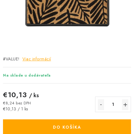
Podmínky ochrany osobních údajů
Obchodní podmínky
Mapa webu Milpe.sk
#VALUE!
Viac informácií
Na sklade u dodávateľa
€10,13
/ ks
€8,24 bez DPH
Jednotková cena:
€10,13 / 1 ks
DO KOŠÍKA