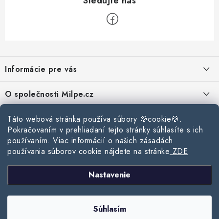
Z
á
Informácie pre vás
p
ä
Reklamace a vrácení zboží
O společnosti Milpe.cz
t
Zásady používania súborov cookie
i
Často sa nás pýtate
Kontakty
Táto webová stránka používa súbory 🍪cookie🍪.
e
Podmínky ochrany osobních údajů
Pokračovaním v prehliadaní tejto stránky súhlasíte s ich
O spoločnosti Milpe
Kontaktné informácie
používaním. Viac informácií o našich zásadách
Stavebný blog
Obchodní podmínky
používania súborov cookie nájdete na stránke
ZDE
Mapa webu Milpe.sk
O spoločnosti Milpe
Ako vybrať správnu difúznu fóliu pre strechu?
Prijímame online platby
Nastavenie
Žalúzie do spálne: Ako vybrať ideálne tienenie pre pokojný spánok?
Copyright 2026
www.milpe.sk
. Všetky práva vyhradené.
Upraviť nastavenie
Súhlasím
cookies
Ako vybrať strešné okno do zimy?