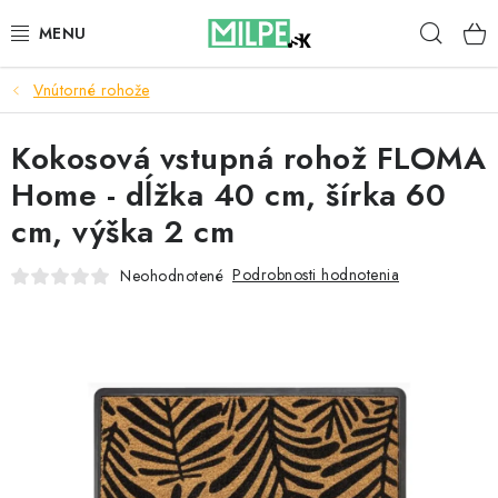
Prejsť
Hľad
na
obsah
Vnútorné rohože
STREŠNÉ OKNÁ
Kokosová vstupná rohož FLOMA
PODKROVNÉ SCHODY
Home - dĺžka 40 cm, šírka 60
DOM A ZÁHRADA
cm, výška 2 cm
STAVBA
Podrobnosti hodnotenia
Neohodnotené
BLOG
KONTAKTY
Reklamace a vrácení zboží
Zásady používania súborov cookie