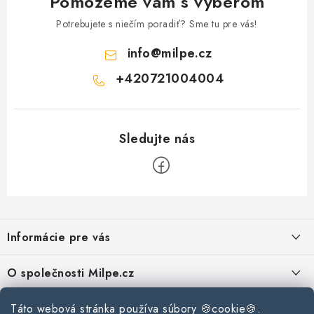
Pomôžeme vám s výberom
Podmínky ochrany osobních údajů
Obchodní podmínky
Potrebujete s niečím poradiť? Sme tu pre vás!
Mapa webu Milpe.sk
info
@
milpe.cz
+420721004004
Z
á
Informácie pre vás
p
ä
Reklamace a vrácení zboží
O společnosti Milpe.cz
t
Zásady používania súborov cookie
i
Často sa nás pýtate
Kontakty
Táto webová stránka používa súbory 🍪cookie🍪.