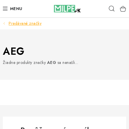
Prejsť
Hľad
na
obsah
Predávané značky
STREŠNÉ OKNÁ
PODKROVNÉ SCHODY
AEG
DOM A ZÁHRADA
Žiadne produkty značky
AEG
sa nenašli...
STAVBA
BLOG
KONTAKTY
Reklamace a vrácení zboží
Zásady používania súborov cookie