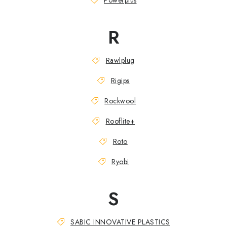
Powerplus
R
Rawlplug
Rigips
Rockwool
Rooflite+
Roto
Ryobi
S
SABIC INNOVATIVE PLASTICS