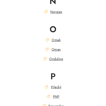
N
Norgips
O
Omak
Oman
Onduline
P
Pilecký
PNP