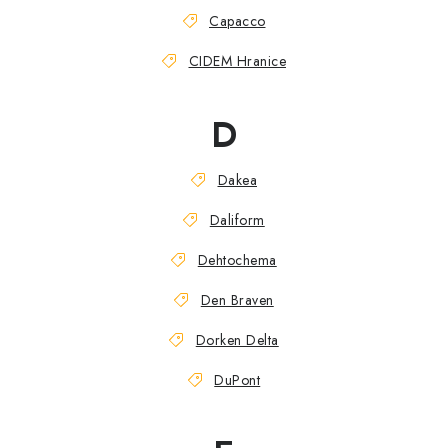
Capacco
CIDEM Hranice
D
Dakea
Daliform
Dehtochema
Den Braven
Dorken Delta
DuPont