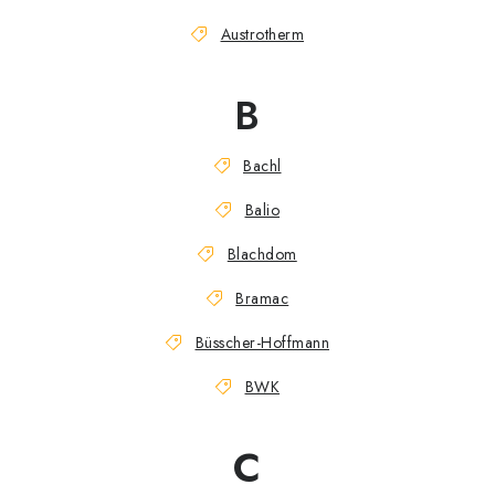
Podmínky ochrany osobních údajů
Obchodní podmínky
Austrotherm
Mapa webu Milpe.sk
B
Bachl
Balio
Blachdom
Bramac
Büsscher-Hoffmann
BWK
C