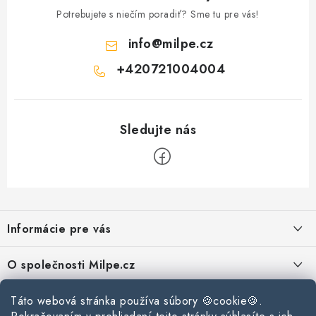
Potrebujete s niečím poradiť? Sme tu pre vás!
info
@
milpe.cz
+420721004004
Z
á
Informácie pre vás
p
ä
Reklamace a vrácení zboží
O společnosti Milpe.cz
t
Zásady používania súborov cookie
i
Často sa nás pýtate
Kontakty
Táto webová stránka používa súbory 🍪cookie🍪.
e
Podmínky ochrany osobních údajů