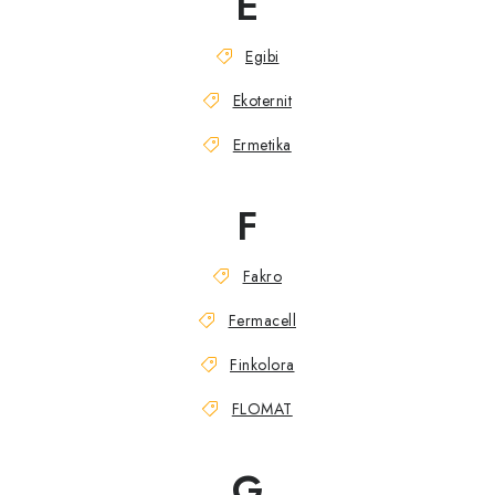
E
Egibi
Ekoternit
Ermetika
F
Fakro
Fermacell
Finkolora
FLOMAT
G